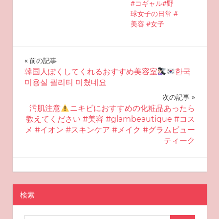
#コギャル#野
球女子の日常 #
美容 #女子
投
前の記事
韓国人ぽくしてくれるおすすめ美容室
한국
稿
미용실 퀄리티 미쳤네요
ナ
次の記事
汚肌注意
ニキビにおすすめの化粧品あったら
ビ
教えてください #美容 #glambeautique #コス
メ #イオン #スキンケア #メイク #グラムビュー
ゲ
ティーク
ー
2025-10-13
miyu
おすすめ美容
シ
ョ
検索
ン