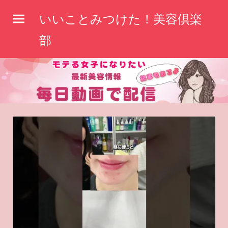
コ
いいことみつけた！美容倶楽
ン
テ
部
ン
ツ
へ
ス
キ
ッ
プ