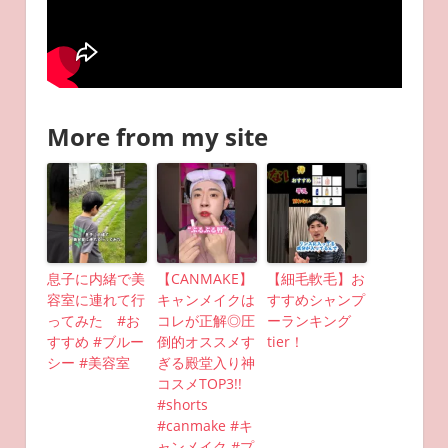
More from my site
息子に内緒で美
【CANMAKE】
【細毛軟毛】お
容室に連れて行
キャンメイクは
すすめシャンプ
ってみた #お
コレが正解◎圧
ーランキング
すすめ #ブルー
倒的オススメす
tier！
シー #美容室
ぎる殿堂入り神
コスメTOP3!!
#shorts
#canmake #キ
ャンメイク #プ