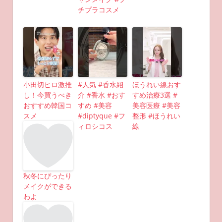
チプラコスメ
小田切ヒロ激推
#人気 #香水紹
ほうれい線おす
し！今買うべき
介 #香水 #おす
すめ治療3選 #
おすすめ韓国コ
すめ #美容
美容医療 #美容
スメ
#diptyque #フ
整形 #ほうれい
ィロシコス
線
秋冬にぴったり
メイクができる
わよ