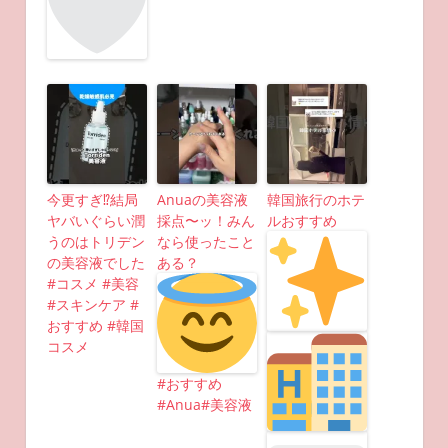
今更すぎ⁉︎結局
Anuaの美容液
韓国旅行のホテ
ヤバいぐらい潤
採点〜ッ！みん
ルおすすめ
うのはトリデン
なら使ったこと
の美容液でした
ある？
#コスメ #美容
#スキンケア #
おすすめ #韓国
コスメ
#おすすめ
#Anua#美容液