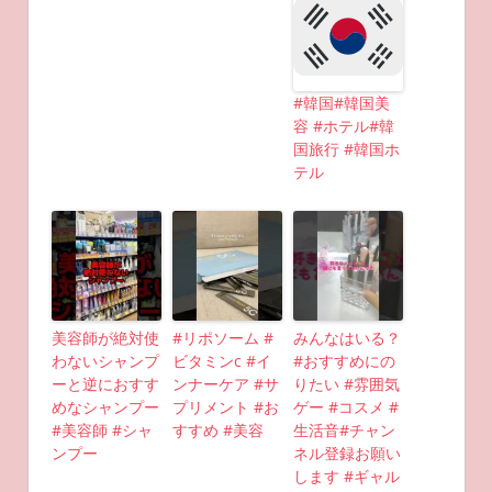
#韓国#韓国美
容 #ホテル#韓
国旅行 #韓国ホ
テル
美容師が絶対使
#リポソーム #
みんなはいる？
わないシャンプ
ビタミンc #イ
#おすすめにの
ーと逆におすす
ンナーケア #サ
りたい #雰囲気
めなシャンプー
プリメント #お
ゲー #コスメ #
#美容師 #シャ
すすめ #美容
生活音#チャン
ンプー
ネル登録お願い
します #ギャル