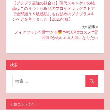
【プチプラ最強の組合せ】現代スキンケアの結
稿
論はこの４つ！化粧品のプロがドラッグストア
で全部揃う＆敏感肌にもお勧めのプチプラスキ
ナ
ンケアを考えました【2025年版】
ビ
次の記事
メイクブラシ可愛すぎる
#生活音#コスメ#雰
ゲ
囲気#かわいい#人気になりたい
ー
2025-10-11
miyu
おすすめ美容
シ
ョ
検索
ン
人気コンテンツ