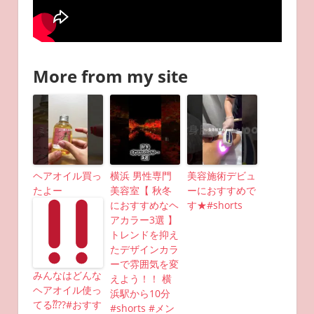
More from my site
ヘアオイル買っ
横浜 男性専門
美容施術デビュ
たよー
美容室【 秋冬
ーにおすすめで
におすすめなヘ
す★#shorts
アカラー3選 】
トレンドを抑え
たデザインカラ
ーで雰囲気を変
みんなはどんな
えよう！！ 横
ヘアオイル使っ
浜駅から10分
てる⁇??#おすす
#shorts #メン