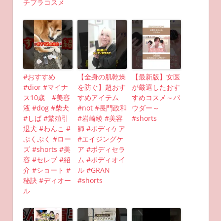
チプラコスメ
#おすすめ
【全身の肌乾燥
【最新版】女医
#dior #マイナ
を防ぐ】超おす
が厳選したおす
ス10歳 #美容
すめアイテム
すめコスメ～パ
液 #dog #柴犬
#not #長門政和
ウダー～
#しば #繁殖引
#岩崎綾 #美容
#shorts
退犬 #わんこ #
師 #ボディケア
ぷくぷく #ロー
#エイジングケ
ズ #shorts #美
ア #ボディセラ
容 #セレブ #紹
ム #ボディオイ
介 #ショート #
ル #GRAN
秘訣 #ディオー
#shorts
ル