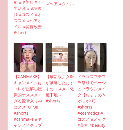
め # #美容 # #
ズヘアスタイル
生活音 # #垢抜
け #コスメ #オ
ススメ #ヘアオ
イル #髪質改善
#shorts
【CANMAKE】
【最新版】女医
ドラコスプチプ
キャンメイクは
が厳選したおす
ラ祭りでベージ
コレが正解◎圧
すめコスメ～化
ュブラウンメイ
倒的オススメす
粧下地～
ク【おすすめ＆
ぎる殿堂入り神
#shorts
がっかり】
コスメTOP3!!
#shorts
#shorts
#cosmetics #
#canmake #キ
コスメ #メイク
ャンメイク #プ
#美容 #beauty