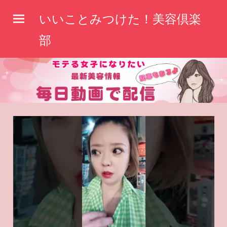
コ
いいことみつけた！美容倶楽
ン
テ
部
ン
ツ
へ
ス
キ
ッ
プ