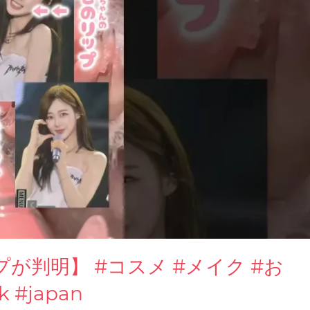
プが判明】 #コスメ #メイク #お
 #japan