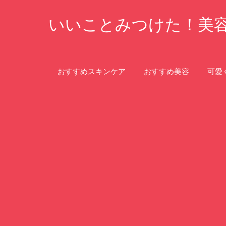
コ
いいことみつけた！美
ン
テ
ン
ツ
おすすめスキンケア
おすすめ美容
可愛
へ
ス
キ
ッ
プ