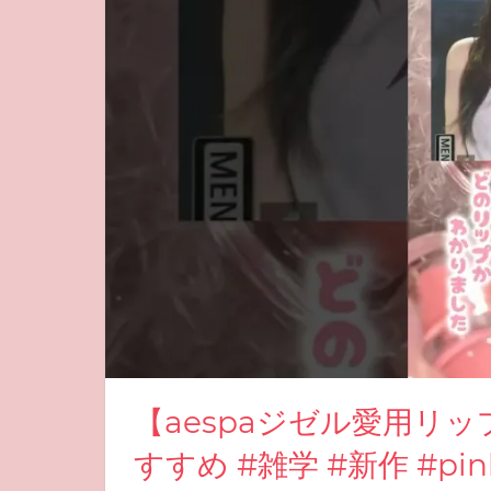
【aespaジゼル愛用リッ
すすめ #雑学 #新作 #pink