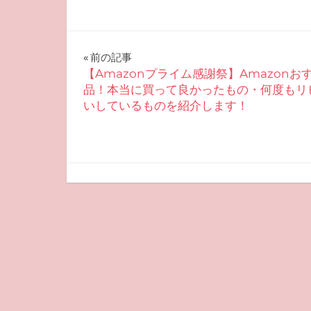
投
前の記事
【Amazonプライム感謝祭】Amazonお
稿
品！本当に買って良かったもの・何度もリ
いしているものを紹介します！
ナ
ビ
ゲ
2025-10-06
miyu
おすすめ美容
ー
シ
ョ
ン