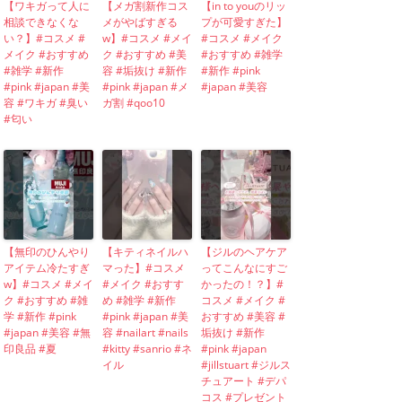
【ワキガって人に
【メガ割新作コス
【in to youのリッ
相談できなくな
メがやばすぎる
プが可愛すぎた】
い？】#コスメ #
w】#コスメ #メイ
#コスメ #メイク
メイク #おすすめ
ク #おすすめ #美
#おすすめ #雑学
#雑学 #新作
容 #垢抜け #新作
#新作 #pink
#pink #japan #美
#pink #japan #メ
#japan #美容
容 #ワキガ #臭い
ガ割 #qoo10
#匂い
【無印のひんやり
【キティネイルハ
【ジルのヘアケア
アイテム冷たすぎ
マった】#コスメ
ってこんなにすご
w】#コスメ #メイ
#メイク #おすす
かったの！？】#
ク #おすすめ #雑
め #雑学 #新作
コスメ #メイク #
学 #新作 #pink
#pink #japan #美
おすすめ #美容 #
#japan #美容 #無
容 #nailart #nails
垢抜け #新作
印良品 #夏
#kitty #sanrio #ネ
#pink #japan
イル
#jillstuart #ジルス
チュアート #デパ
コス #プレゼント