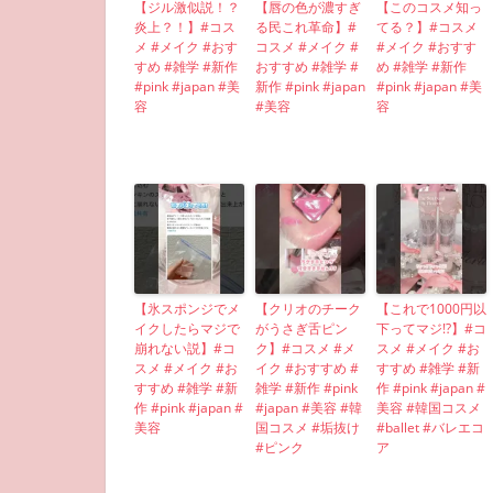
【ジル激似説！？
【唇の色が濃すぎ
【このコスメ知っ
炎上？！】#コス
る民これ革命】#
てる？】#コスメ
メ #メイク #おす
コスメ #メイク #
#メイク #おすす
すめ #雑学 #新作
おすすめ #雑学 #
め #雑学 #新作
#pink #japan #美
新作 #pink #japan
#pink #japan #美
容
#美容
容
【氷スポンジでメ
【クリオのチーク
【これで1000円以
イクしたらマジで
がうさぎ舌ピン
下ってマジ!?】#コ
崩れない説】#コ
ク】#コスメ #メ
スメ #メイク #お
スメ #メイク #お
イク #おすすめ #
すすめ #雑学 #新
すすめ #雑学 #新
雑学 #新作 #pink
作 #pink #japan #
作 #pink #japan #
#japan #美容 #韓
美容 #韓国コスメ
美容
国コスメ #垢抜け
#ballet #バレエコ
#ピンク
ア