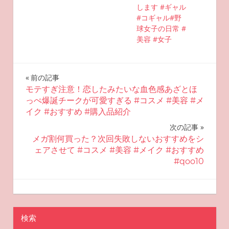
します #ギャル
#コギャル#野
球女子の日常 #
美容 #女子
投
前の記事
モテすぎ注意！恋したみたいな血色感あざとほ
稿
っぺ爆誕チークが可愛すぎる #コスメ #美容 #メ
イク #おすすめ #購入品紹介
ナ
次の記事
ビ
メガ割何買った？次回失敗しないおすすめをシ
ェアさせて #コスメ #美容 #メイク #おすすめ
ゲ
#qoo10
ー
2025-09-23
miyu
おすすめ美容
シ
ョ
検索