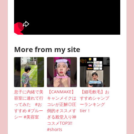
More from my site
息子に内緒で美
【CANMAKE】
【細毛軟毛】お
容室に連れて行
キャンメイクは
すすめシャンプ
ってみた #お
コレが正解◎圧
ーランキング
すすめ #ブルー
倒的オススメす
tier！
シー #美容室
ぎる殿堂入り神
コスメTOP3!!
#shorts