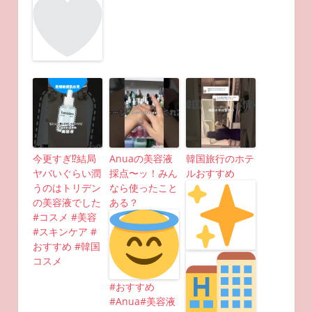
今更すぎ⁉︎結局
Anuaの美容液
韓国旅行のホテ
ヤバいぐらい潤
採点〜ッ！みん
ルおすすめ
うのはトリデン
なら使ったこと
の美容液でした
ある？
#コスメ #美容
#スキンケア #
おすすめ #韓国
コスメ
#おすすめ
#Anua#美容液