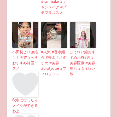
#canmake #キ
ャンメイク #プ
チプラコスメ
小田切ヒロ激推
#人気 #香水紹
ほうれい線おす
し！今買うべき
介 #香水 #おす
すめ治療3選 #
おすすめ韓国コ
すめ #美容
美容医療 #美容
スメ
#diptyque #フ
整形 #ほうれい
ィロシコス
線
秋冬にぴったり
メイクができる
わよ