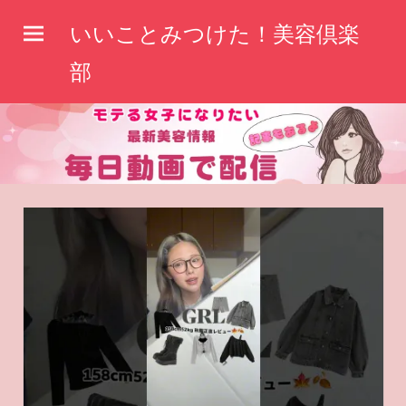
コ
いいことみつけた！美容倶楽
ン
テ
部
ン
ツ
へ
ス
キ
ッ
プ