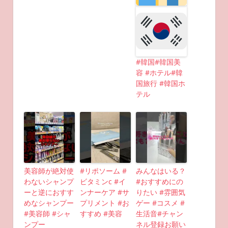
#韓国#韓国美
容 #ホテル#韓
国旅行 #韓国ホ
テル
美容師が絶対使
#リポソーム #
みんなはいる？
わないシャンプ
ビタミンc #イ
#おすすめにの
ーと逆におすす
ンナーケア #サ
りたい #雰囲気
めなシャンプー
プリメント #お
ゲー #コスメ #
#美容師 #シャ
すすめ #美容
生活音#チャン
ンプー
ネル登録お願い