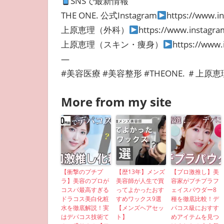
SNSで最新情報
THE ONE. 公式Instagram
https://www.i
上原恵理（外科）
https://www.instagra
上原恵理（スキン・痩身）
https://www.
—
#美容医療 #美容整形 #THEONE. ＃上原恵
More from my site
【衝撃のプチプ
【歴13年】メンズ
【プロ激推し】美
ラ】美容のプロが
美容師が人生で買
容家がプチプラフ
コスパ最高すぎる
ってよかったおす
ェイスパウダー8
ドラコス美白化粧
すめワックス9選
種を徹底比較！デ
水を徹底解説！実
【メンズヘアセッ
パコス級におすす
はデパコス技術て
ト】
めアイテムを見つ