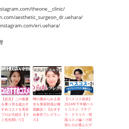
nstagram.com/theone__clinic/
m.com/aesthetic_surgeon_dr.uehara/
instagram.com/eri.uehara/
理
【必見】この春夏
噂の褒められる香
【ベスコス発表】
を乗り切る超おす
水を美容部員が徹
2024年下半期ベス
すめコスメを美容
底解説！【おすす
トコスメ- プチプ
プロが大紹介【マ
め新作フレグラン
ラ・ドラコス・韓
ミ先生聞いて】
ス】
国コスメ編！小田
切ヒロが選んだデ