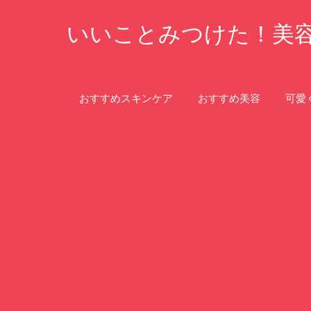
コ
いいことみつけた！美
ン
テ
ン
ツ
おすすめスキンケア
おすすめ美容
可愛
へ
ス
キ
ッ
プ