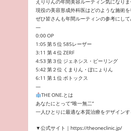
えりりんの年間美容ルーティン気になりま
現役の美容形成外科医はどのような施術を
ぜひ皆さんも年間ルーティンの参考にして
—
0:00 OP
1:05 第５位 585レーザー
3:11 第４位 ZERF
4:53 第３位 ジェネシス・ピーリング
5:42 第２位 くまりん・ぽにょりん
6:11 第１位 ボトックス
—
THE ONE.とは
あなたにとって“唯一無二”
一人ひとりに最適な本質治療をデザインす
▼公式サイト｜https://theoneclinic.jp/