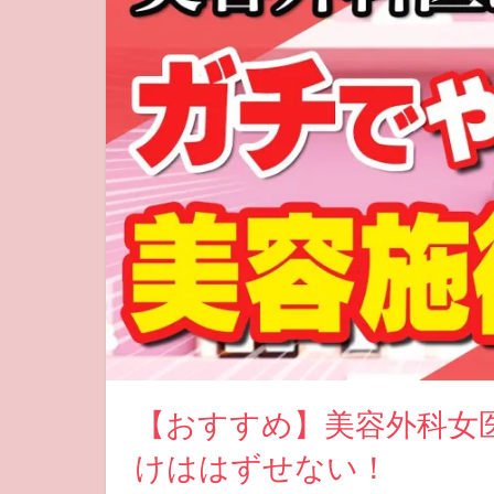
【おすすめ】美容外科女
けははずせない！