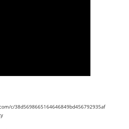
rce.com/c/38d5698665164646849bd456792935af
ty