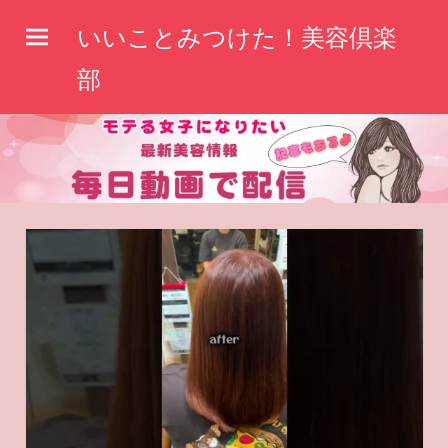
コ
いいことみつけた！美容倶楽
ン
テ
部
ン
ツ
へ
ス
キ
ッ
プ