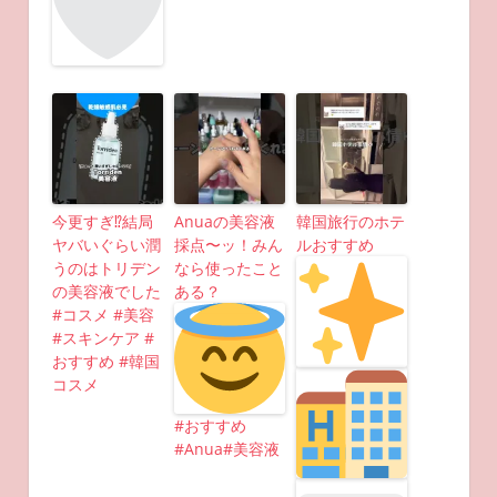
今更すぎ⁉︎結局
Anuaの美容液
韓国旅行のホテ
ヤバいぐらい潤
採点〜ッ！みん
ルおすすめ
うのはトリデン
なら使ったこと
の美容液でした
ある？
#コスメ #美容
#スキンケア #
おすすめ #韓国
コスメ
#おすすめ
#Anua#美容液