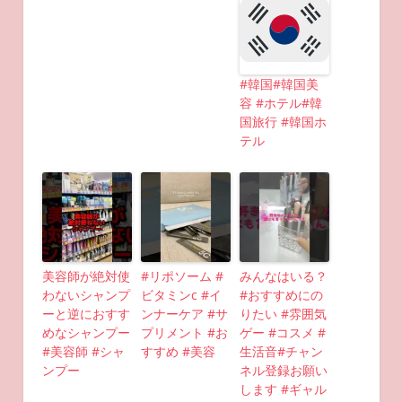
#韓国#韓国美
容 #ホテル#韓
国旅行 #韓国ホ
テル
美容師が絶対使
#リポソーム #
みんなはいる？
わないシャンプ
ビタミンc #イ
#おすすめにの
ーと逆におすす
ンナーケア #サ
りたい #雰囲気
めなシャンプー
プリメント #お
ゲー #コスメ #
#美容師 #シャ
すすめ #美容
生活音#チャン
ンプー
ネル登録お願い
します #ギャル