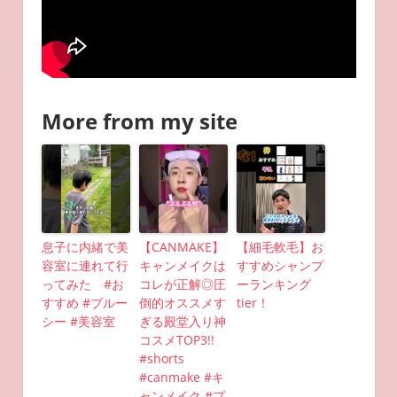
More from my site
息子に内緒で美
【CANMAKE】
【細毛軟毛】お
容室に連れて行
キャンメイクは
すすめシャンプ
ってみた #お
コレが正解◎圧
ーランキング
すすめ #ブルー
倒的オススメす
tier！
シー #美容室
ぎる殿堂入り神
コスメTOP3!!
#shorts
#canmake #キ
ャンメイク #プ