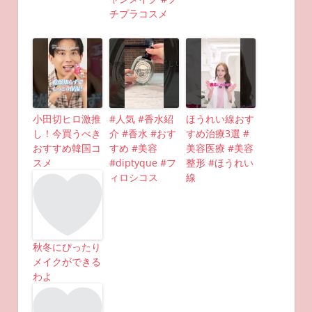
チプラコスメ
小田切ヒロ激推
#人気 #香水紹
ほうれい線おす
し！今買うべき
介 #香水 #おす
すめ治療3選 #
おすすめ韓国コ
すめ #美容
美容医療 #美容
スメ
#diptyque #フ
整形 #ほうれい
ィロシコス
線
秋冬にぴったり
メイクができる
わよ