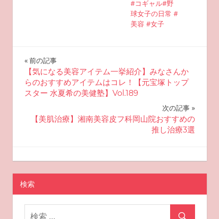
#コギャル#野
球女子の日常 #
美容 #女子
投
前の記事
【気になる美容アイテム一挙紹介】みなさんか
稿
らのおすすめアイテムはコレ！【元宝塚トップ
スター 水夏希の美健塾】Vol.189
ナ
次の記事
ビ
【美肌治療】湘南美容皮フ科岡山院おすすめの
推し治療3選
ゲ
ー
2025-08-25
miyu
おすすめ美容
シ
検索
ョ
ン