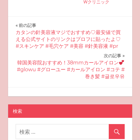
Wクリニック
投
前の記事
カタンの針美容液マジでおすすめ♡最安値で買
稿
える公式サイトのリンクはプロフに貼ったよ♡
#スキンケア #毛穴ケア #美容 #針美容液 #pr
ナ
次の記事
ビ
韓国美容院おすすめ！38mmカールアイロン
#glowu #グローユー #カールアイロン #コテ #
ゲ
巻き髪 #글로우유
ー
2025-08-23
miyu
おすすめ美容
シ
ョ
検索
ン