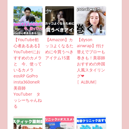
【YouTube初
【Amazon】カ
【dyson
心者あるある】
ッコよくなるた
airwrap】付け
YouTuberにお
めに今買うべき
替えでブローも
すすめのカメラ
アイテム15選
巻きも！美容師
と 今、使って
おすすめの外国
いるカメラ
人風スタイリン
eosRP GoPro
グ❤︎
insta360oneR
〖ALBUM〗
美容師
YouTuber タ
ッシーちゃんね
る