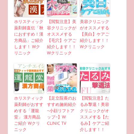
ホリスティック
【閲覧注意】美
美容クリニック
薬剤師直伝「秋
容クリニックが
がオススメする
におすすめ！漢
オススメする
【美白】ケアご
方商品」ご紹介
【毛穴】ケアご
紹介します！！
します！ Wク
紹介します！！
Wクリニック
リニック
Wクリニック
ホリスティック
【足立院長のお
【閲覧注意】た
薬剤師がおすす
すすめ施術紹介
るみ撃退！美容
めする「運龍
~小顔リフトア
クリニックがオ
堂」 漢方商品
ップ~】W
ススメする【た
ご紹介 Wクリ
CLINIC TV
るみ】ケアご紹
ニック
介します！！