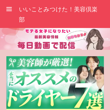
コ
いいことみつけた！美容倶楽
ン
テ
部
ン
ツ
へ
ス
キ
ッ
プ