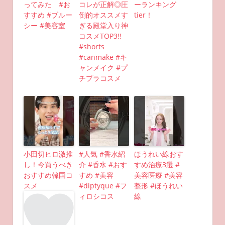
ってみた #お
コレが正解◎圧
ーランキング
すすめ #ブルー
倒的オススメす
tier！
シー #美容室
ぎる殿堂入り神
コスメTOP3!!
#shorts
#canmake #キ
ャンメイク #プ
チプラコスメ
小田切ヒロ激推
#人気 #香水紹
ほうれい線おす
し！今買うべき
介 #香水 #おす
すめ治療3選 #
おすすめ韓国コ
すめ #美容
美容医療 #美容
スメ
#diptyque #フ
整形 #ほうれい
ィロシコス
線