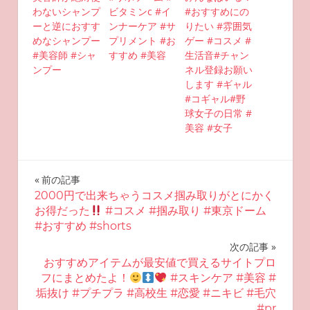
わないシャンプ
ビタミンc #イ
#おすすめにの
ーと逆におすす
ンナーケア #サ
りたい #雰囲気
めなシャンプー
プリメント #お
ゲー #コスメ #
#美容師 #シャ
すすめ #美容
生活音#チャン
ンプー
ネル登録お願い
します #ギャル
#コギャル#野
球女子の日常 #
美容 #女子
投
前の記事
2000円で出来ちゃうコスメ掴み取りがとにかく
稿
お得だった
#コスメ #掴み取り #東京ドーム
#おすすめ #shorts
ナ
次の記事
ビ
おすすめアイテムが最安値で買えるサイトプロ
フにまとめたよ！
#スキンケア #美容 #
ゲ
垢抜け #プチプラ #高校生 #恋愛 #ニキビ #毛穴
#pr