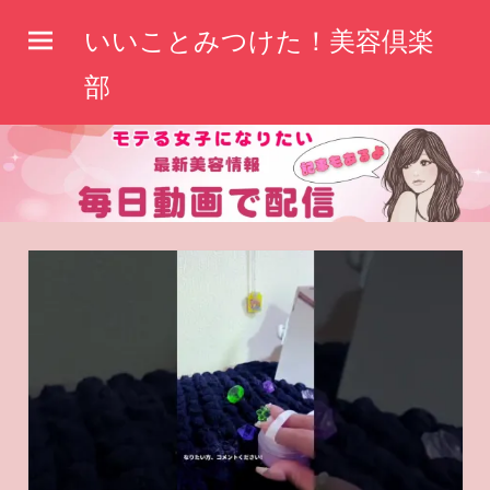
コ
いいことみつけた！美容倶楽
ン
テ
部
ン
ツ
へ
ス
キ
ッ
プ