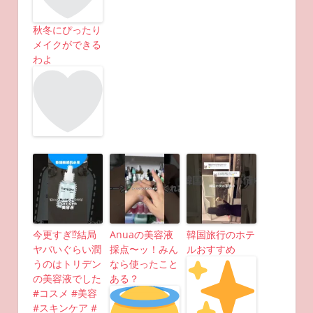
秋冬にぴったり
メイクができる
わよ
今更すぎ⁉︎結局
Anuaの美容液
韓国旅行のホテ
ヤバいぐらい潤
採点〜ッ！みん
ルおすすめ
うのはトリデン
なら使ったこと
の美容液でした
ある？
#コスメ #美容
#スキンケア #