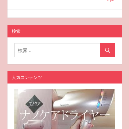
ー
シ
2025-08-20
miyu
おすすめ美容
ョ
検索
ン
人気コンテンツ