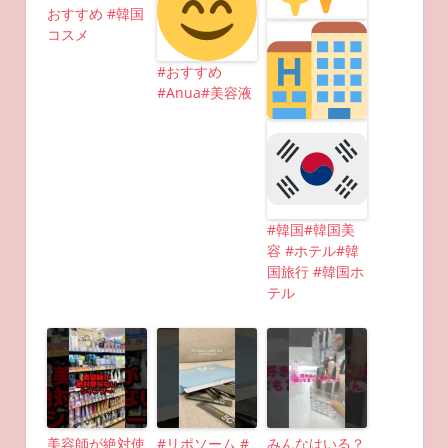
おすすめ #韓国
コスメ
#おすすめ
#Anua#美容液
#韓国#韓国美
容 #ホテル#韓
国旅行 #韓国ホ
テル
美容師が絶対使
#リポソーム #
みんなはいる？