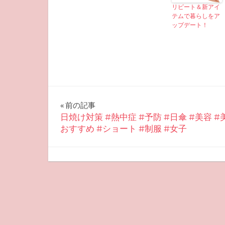
リピート＆新アイ
テムで暮らしをア
ップデート！
投
前の記事
日焼け対策 #熱中症 #予防 #日傘 #美容 #
稿
おすすめ #ショート #制服 #女子
ナ
2025-08-19
miyu
おすすめ美容
ビ
ゲ
ー