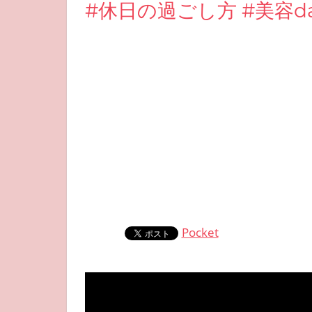
#休日の過ごし方 #美容d
Pocket