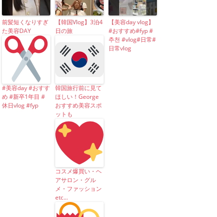
前髪短くなりすぎ
【韓国Vlog】3泊4
【美容day vlog】
た美容DAY
日の旅
#おすすめ#fyp #
추천 #vlog#日常#
日常vlog
#美容day #おすす
韓国旅行前に見て
め #新卒1年目 #
ほしい！George
休日vlog #fyp
おすすめ美容スポ
ットも
コスメ爆買い・ヘ
アサロン・グル
メ・ファッション
etc…