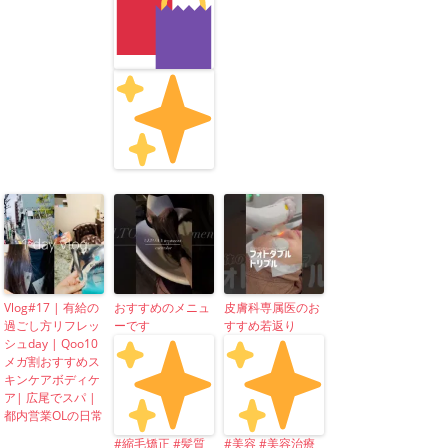
Vlog#17 | 有給の
おすすめのメニュ
皮膚科専属医のお
過ごし方リフレッ
ーです
すすめ若返り
シュday | Qoo10
メガ割おすすめス
キンケアボディケ
ア| 広尾でスパ |
都内営業OLの日常
#縮毛矯正 #髪質
#美容 #美容治療