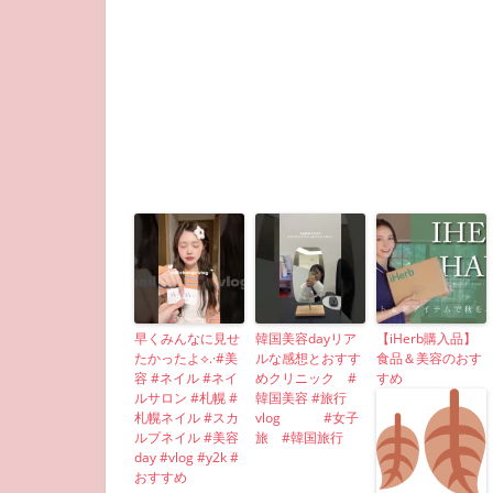
早くみんなに見せ
韓国美容dayリア
【iHerb購入品】
たかったよ⟡.·#美
ルな感想とおすす
食品＆美容のおす
容 #ネイル #ネイ
めクリニック #
すめ
ルサロン #札幌 #
韓国美容 #旅行
札幌ネイル #スカ
vlog #女子
ルプネイル #美容
旅 #韓国旅行
day #vlog #y2k #
おすすめ