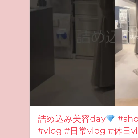
詰め込み美容day
#sho
#vlog #日常vlog #休