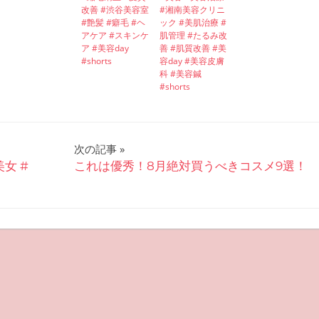
改善 #渋谷美容室
#湘南美容クリニ
#艶髪 #癖毛 #ヘ
ック #美肌治療 #
アケア #スキンケ
肌管理 #たるみ改
ア #美容day
善 #肌質改善 #美
#shorts
容day #美容皮膚
科 #美容鍼
#shorts
次の記事
美女 #
これは優秀！8月絶対買うべきコスメ9選！