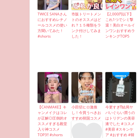
TWICE SANAさん
市販トリートメン
【2,000円以下】
におすすめレチノ
トのオススメはど
これ1つでシミ撃
ールコスメの使い
れ？１５種類をラ
退！美白オールイ
方聞いてみた！
ンク付けしてみま
ンワンおすすめラ
#shorts
した！
ンキングTOP5
【CANMAKE】キ
小田切ヒロ激推
今更すぎ⁉︎結局ヤ
ャンメイクはコレ
し！今買うべきお
バいぐらい潤うの
が正解◎圧倒的オ
すすめ韓国コスメ
はトリデンの美容
ススメすぎる殿堂
液でした #コスメ
入り神コスメ
#美容 #スキンケ
TOP3!! #shorts
ア #おすすめ #韓