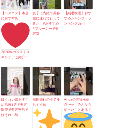
【ベスコス】本当
息子に内緒で美容
【細毛軟毛】おす
におすすめ
室に連れて行って
すめシャンプーラ
みた #おすすめ
ンキングtier！
#ブルーシー #美
容室
2020年のベストス
キンケアご紹介！
ほうれい線おすす
韓国旅行のホテル
Anuaの美容液採
め治療3選 #美容
おすすめ
点〜ッ！みんなら
医療 #美容整形 #
使ったことある？
ほうれい線