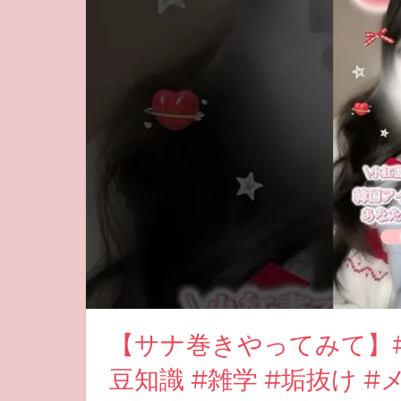
【サナ巻きやってみて】#お
豆知識 #雑学 #垢抜け 