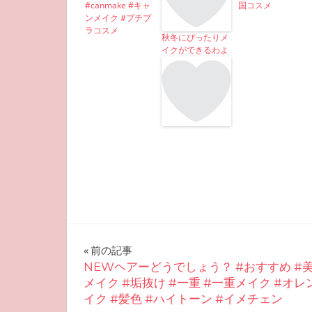
#canmake #キャ
国コスメ
ンメイク #プチプ
ラコスメ
秋冬にぴったりメ
イクができるわよ
投
前の記事
NEWヘアーどうでしょう？ #おすすめ #美
稿
メイク #垢抜け #一重 #一重メイク #オレ
イク #髪色 #ハイトーン #イメチェン
ナ