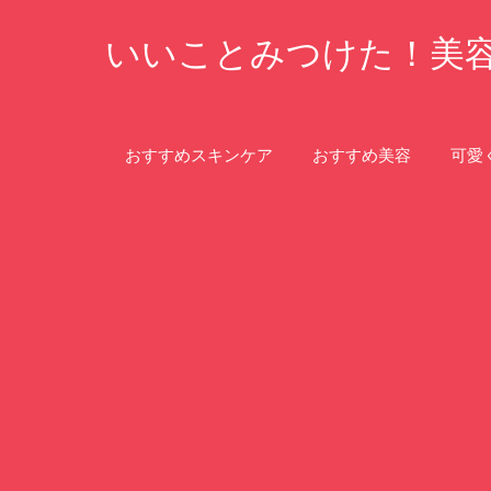
コ
いいことみつけた！美
ン
テ
ン
ツ
おすすめスキンケア
おすすめ美容
可愛
へ
ス
キ
ッ
プ