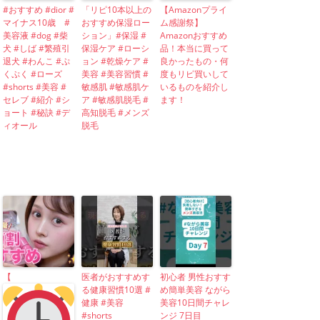
#おすすめ #dior #
「リピ10本以上の
【Amazonプライ
マイナス10歳 #
おすすめ保湿ロー
ム感謝祭】
美容液 #dog #柴
ション」#保湿 #
Amazonおすすめ
犬 #しば #繁殖引
保湿ケア #ローシ
品！本当に買って
退犬 #わんこ #ぷ
ョン #乾燥ケア #
良かったもの・何
くぷく #ローズ
美容 #美容習慣 #
度もリピ買いして
#shorts #美容 #
敏感肌 #敏感肌ケ
いるものを紹介し
セレブ #紹介 #シ
ア #敏感肌脱毛 #
ます！
ョート #秘訣 #デ
高知脱毛 #メンズ
ィオール
脱毛
【
医者がおすすめす
初心者 男性おすす
る健康習慣10選 #
め簡単美容 ながら
健康 #美容
美容10日間チャレ
#shorts
ンジ 7日目