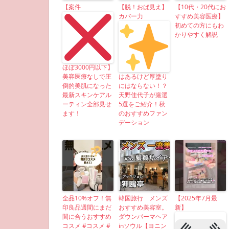
【案件
【脱！おば見え】
【10代・20代にお
カバー力
すすめ美容医療】
初めての方にもわ
かりやすく解説
ほぼ3000円以下】
美容医療なしで圧
はあるけど厚塗り
倒的美肌になった
にはならない！？
最新スキンケアル
天野佳代子が厳選
ーティン全部見せ
5選をご紹介！秋
ます！
のおすすめファン
デーション
全品10%オフ！無
韓国旅行 メンズ
【2025年7月最
印良品週間にまだ
おすすめ美容室。
新】
間に合うおすすめ
ダウンパーマヘア
コスメ #コスメ #
inソウル【ヨニン