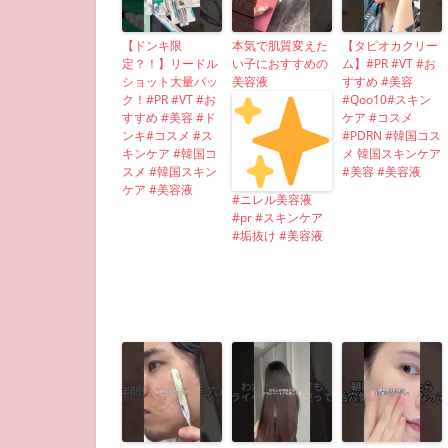
【ドンキ限
本気で肌質変えた
【タピオカクリー
定？！】リードル
い子におすすめの
ム】#PR #VT #お
ショット大量パッ
美容液
すすめ #美容
ク！#PR #VT #お
#Qoo10#スキン
すすめ #美容 #ド
ケア #コスメ
ンキ#コスメ #ス
#PDRN #韓国コス
キンケア #韓国コ
メ 韓国スキンケア
スメ #韓国スキン
#美容 #美容液
ケア #美容液
#ニレル美容液
#pr #スキンケア
#垢抜け #美容液