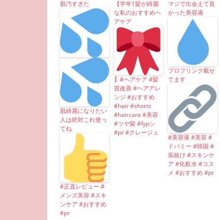
肌汚すぎた
【学年1髪が綺麗
マジで出会えて良
な私のおすすめヘ
かった美容液
アケア
プロフリンク載せ
】#ヘアケア #髪
てます
質改善 #ヘアアレ
ンジ #おすすめ
#hair #shorts
肌綺麗になりたい
#haircare #美容
人は絶対これ使っ
#ツヤ髪 #fypシ
てね
#pr #クレージュ
#美容液 #美容 #
ドパミー #韓国 #
垢抜け #スキンケ
ア #化粧水 #コス
メ #おすすめ #pr
#正直レビュー #
メンズ美容 #スキ
ンケア #おすすめ
#pr