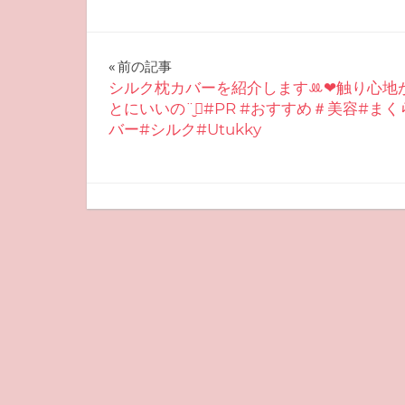
投
前の記事
シルク枕カバーを紹介します‪ꔛ‬‪‪❤︎‬触り心
稿
とにいいの¨̮⃝#PR #おすすめ＃美容#まく
バー#シルク#Utukky
ナ
ビ
ゲ
2025-08-10
miyu
おすすめ美容
ー
シ
ョ
ン