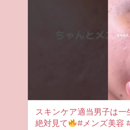
スキンケア適当男子は一
絶対見て
#メンズ美容 