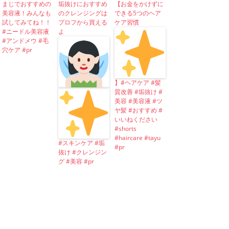
まじでおすすめの
垢抜けにおすすめ
【お金をかけずに
美容液！みんなも
のクレンジングは
できる5つのヘア
試してみてね！！
プロフから買える
ケア習慣
#ニードル美容液
よ
#アンドメウ #毛
穴ケア #pr
】#ヘアケア #髪
質改善 #垢抜け #
美容 #美容液 #ツ
ヤ髪 #おすすめ #
いいねください
#shorts
#haircare #tayu
#スキンケア #垢
#pr
抜け #クレンジン
グ #美容 #pr