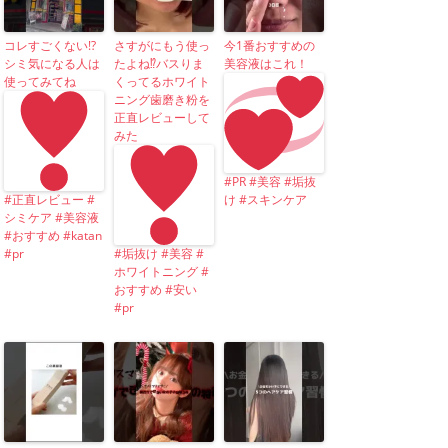
コレすごくない!?
さすがにもう使っ
今1番おすすめの
シミ気になる人は
たよね⁉︎バスりま
美容液はこれ！
使ってみてね
くってるホワイト
ニング歯磨き粉を
正直レビューして
みた
#PR #美容 #垢抜
#正直レビュー #
け #スキンケア
シミケア #美容液
#おすすめ #katan
#pr
#垢抜け #美容 #
ホワイトニング #
おすすめ #安い
#pr