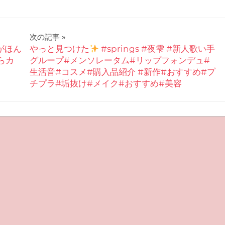
次の記事
地がほん
やっと見つけた
#springs #夜雫 #新人歌い手
らカ
グループ#メンソレータム#リップフォンデュ#
生活音#コスメ#購入品紹介 #新作#おすすめ#プ
チプラ#垢抜け#メイク#おすすめ#美容