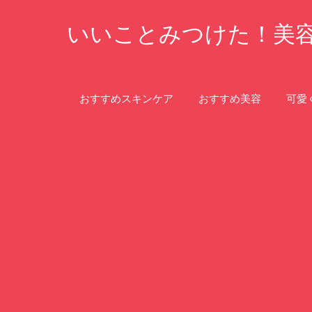
コ
いいことみつけた！美
ン
テ
ン
ツ
おすすめスキンケア
おすすめ美容
可愛
へ
ス
キ
ッ
プ