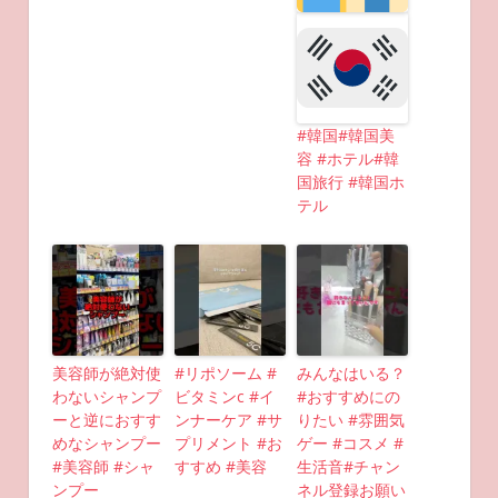
#韓国#韓国美
容 #ホテル#韓
国旅行 #韓国ホ
テル
美容師が絶対使
#リポソーム #
みんなはいる？
わないシャンプ
ビタミンc #イ
#おすすめにの
ーと逆におすす
ンナーケア #サ
りたい #雰囲気
めなシャンプー
プリメント #お
ゲー #コスメ #
#美容師 #シャ
すすめ #美容
生活音#チャン
ンプー
ネル登録お願い