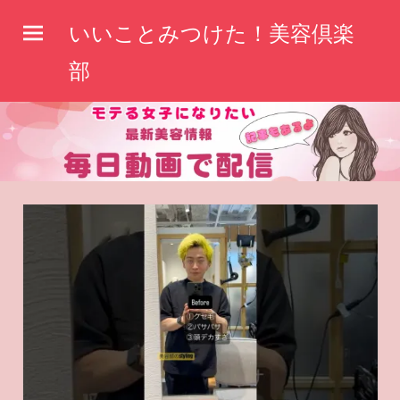
コ
いいことみつけた！美容倶楽
ン
テ
部
ン
ツ
へ
ス
キ
ッ
プ