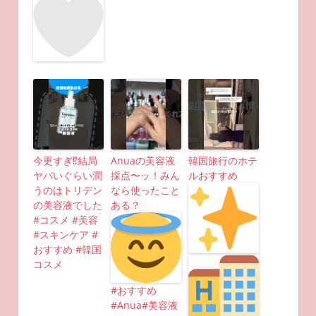
今更すぎ⁉︎結局
Anuaの美容液
韓国旅行のホテ
ヤバいぐらい潤
採点〜ッ！みん
ルおすすめ
うのはトリデン
なら使ったこと
の美容液でした
ある？
#コスメ #美容
#スキンケア #
おすすめ #韓国
コスメ
#おすすめ
#Anua#美容液