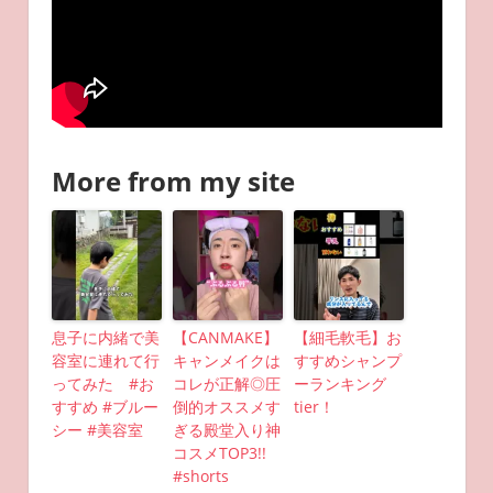
More from my site
息子に内緒で美
【CANMAKE】
【細毛軟毛】お
容室に連れて行
キャンメイクは
すすめシャンプ
ってみた #お
コレが正解◎圧
ーランキング
すすめ #ブルー
倒的オススメす
tier！
シー #美容室
ぎる殿堂入り神
コスメTOP3!!
#shorts