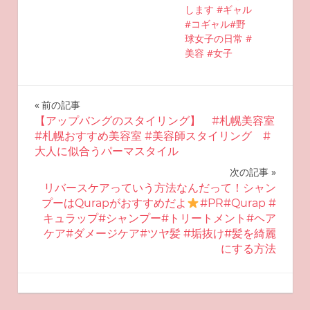
します #ギャル
#コギャル#野
球女子の日常 #
美容 #女子
投
前の記事
【アップバングのスタイリング】 #札幌美容室
稿
#札幌おすすめ美容室 #美容師スタイリング #
大人に似合うパーマスタイル
ナ
次の記事
ビ
リバースケアっていう方法なんだって！シャン
プーはQurapがおすすめだよ
#PR#Qurap #
ゲ
キュラップ#シャンプー#トリートメント#ヘア
ケア#ダメージケア#ツヤ髪 #垢抜け#髪を綺麗
ー
にする方法
シ
2025-08-03
miyu
おすすめ美容
ョ