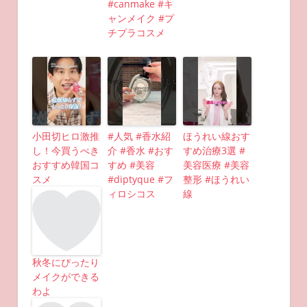
#canmake #キ
ャンメイク #プ
チプラコスメ
小田切ヒロ激推
#人気 #香水紹
ほうれい線おす
し！今買うべき
介 #香水 #おす
すめ治療3選 #
おすすめ韓国コ
すめ #美容
美容医療 #美容
スメ
#diptyque #フ
整形 #ほうれい
ィロシコス
線
秋冬にぴったり
メイクができる
わよ