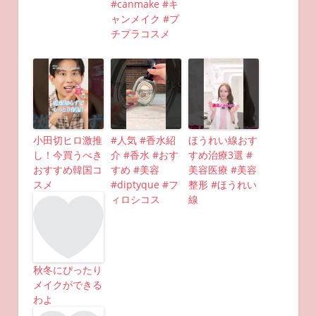
#canmake #キ
ャンメイク #プ
チプラコスメ
小田切ヒロ激推
#人気 #香水紹
ほうれい線おす
し！今買うべき
介 #香水 #おす
すめ治療3選 #
おすすめ韓国コ
すめ #美容
美容医療 #美容
スメ
#diptyque #フ
整形 #ほうれい
ィロシコス
線
秋冬にぴったり
メイクができる
わよ