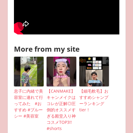
More from my site
息子に内緒で美
【CANMAKE】
【細毛軟毛】お
容室に連れて行
キャンメイクは
すすめシャンプ
ってみた #お
コレが正解◎圧
ーランキング
すすめ #ブルー
倒的オススメす
tier！
シー #美容室
ぎる殿堂入り神
コスメTOP3!!
#shorts