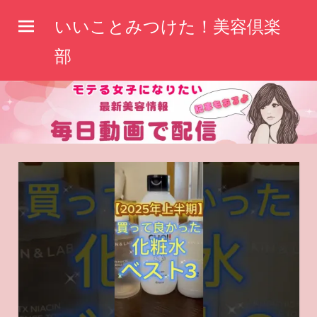
コ
いいことみつけた！美容倶楽
ン
テ
部
ン
ツ
へ
ス
キ
ッ
プ