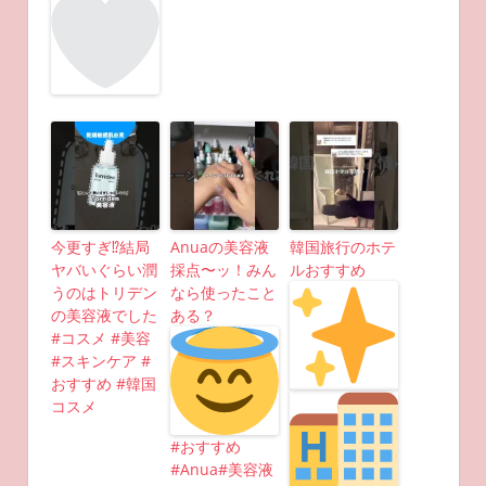
今更すぎ⁉︎結局
Anuaの美容液
韓国旅行のホテ
ヤバいぐらい潤
採点〜ッ！みん
ルおすすめ
うのはトリデン
なら使ったこと
の美容液でした
ある？
#コスメ #美容
#スキンケア #
おすすめ #韓国
コスメ
#おすすめ
#Anua#美容液