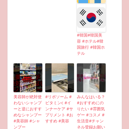
#韓国#韓国美
容 #ホテル#韓
国旅行 #韓国ホ
テル
美容師が絶対使
#リポソーム #
みんなはいる？
わないシャンプ
ビタミンc #イ
#おすすめにの
ーと逆におすす
ンナーケア #サ
りたい #雰囲気
めなシャンプー
プリメント #お
ゲー #コスメ #
#美容師 #シャ
すすめ #美容
生活音#チャン
ンプー
ネル登録お願い