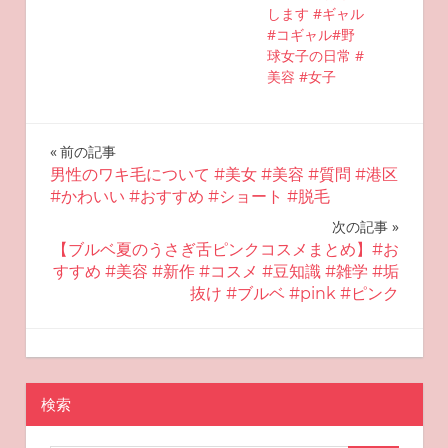
します #ギャル
#コギャル#野
球女子の日常 #
美容 #女子
投
前の記事
男性のワキ毛について #美女 #美容 #質問 #港区
稿
#かわいい #おすすめ #ショート #脱毛
ナ
次の記事
【ブルベ夏のうさぎ舌ピンクコスメまとめ】#お
ビ
すすめ #美容 #新作 #コスメ #豆知識 #雑学 #垢
抜け #ブルベ #pink #ピンク
ゲ
ー
2025-07-04
miyu
おすすめ美容
シ
検索
ョ