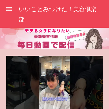
コ
いいことみつけた！美容倶楽
ン
テ
部
ン
ツ
へ
ス
キ
ッ
プ