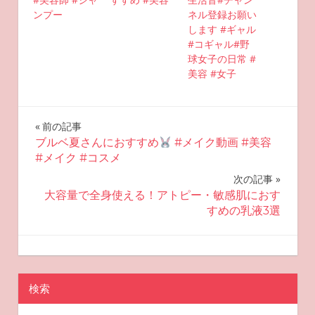
ンプー
ネル登録お願い
します #ギャル
#コギャル#野
球女子の日常 #
美容 #女子
投
前の記事
ブルベ夏さんにおすすめ
#メイク動画 #美容
稿
#メイク #コスメ
ナ
次の記事
大容量で全身使える！アトピー・敏感肌におす
ビ
すめの乳液3選
ゲ
2025-06-29
miyu
おすすめ美容
ー
検索
シ