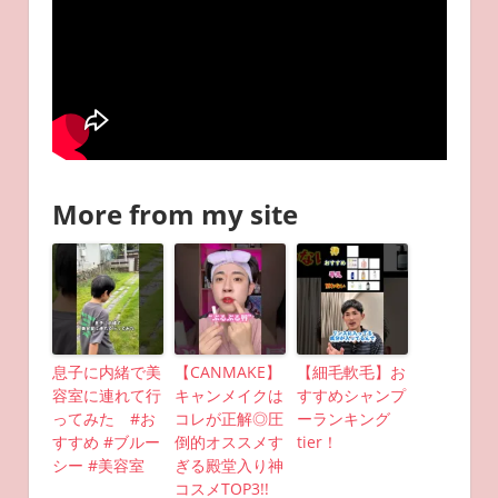
More from my site
息子に内緒で美
【CANMAKE】
【細毛軟毛】お
容室に連れて行
キャンメイクは
すすめシャンプ
ってみた #お
コレが正解◎圧
ーランキング
すすめ #ブルー
倒的オススメす
tier！
シー #美容室
ぎる殿堂入り神
コスメTOP3!!