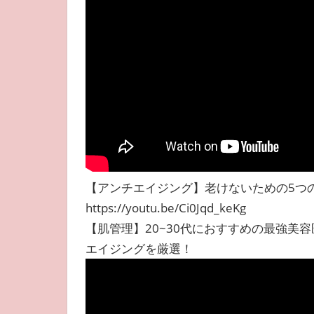
【アンチエイジング】老けないための5つ
https://youtu.be/Ci0Jqd_keKg
【肌管理】20~30代におすすめの最強美
エイジングを厳選！