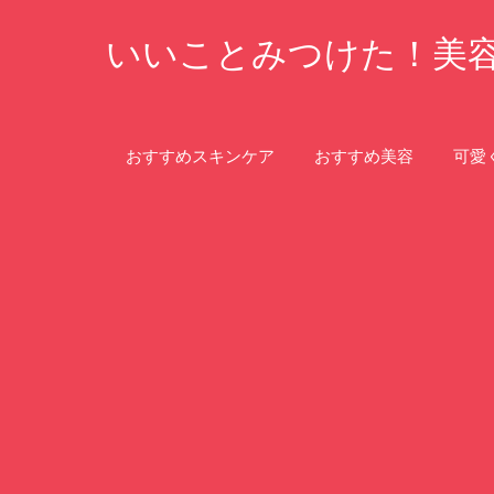
コ
いいことみつけた！美
ン
テ
ン
ツ
おすすめスキンケア
おすすめ美容
可愛
へ
ス
キ
ッ
プ