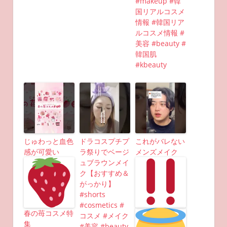
#makeup #韓
国リアルコスメ
情報 #韓国リア
ルコスメ情報 #
美容 #beauty #
韓国肌
#kbeauty
じゅわっと血色
ドラコスプチプ
これがバレない
感が可愛い
ラ祭りでベージ
メンズメイク
ュブラウンメイ
ク【おすすめ＆
がっかり】
#shorts
#cosmetics #
春の苺コスメ特
コスメ #メイク
集
#美容 #beauty