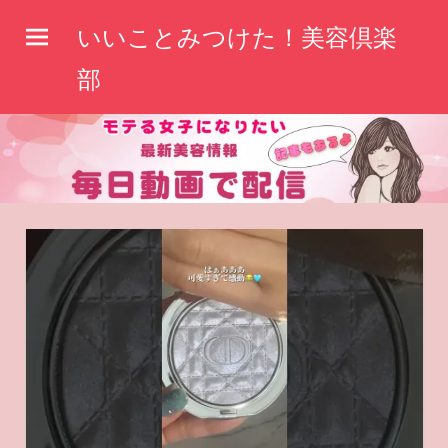
コ
いいことみつけた！美容倶楽
ン
テ
部
ン
ツ
へ
ス
キ
ッ
プ