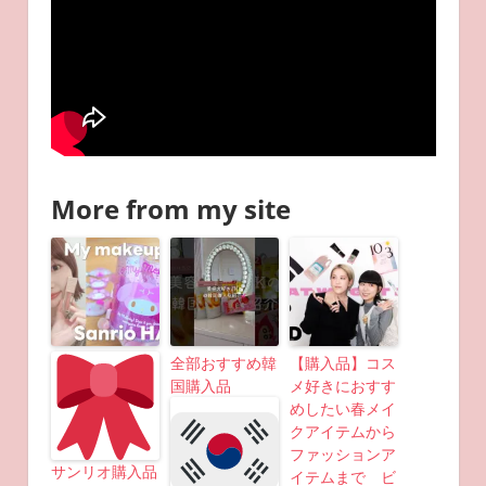
More from my site
全部おすすめ韓
【購入品】コス
国購入品
メ好きにおすす
めしたい春メイ
クアイテムから
ファッションア
サンリオ購入品
イテムまで ビ