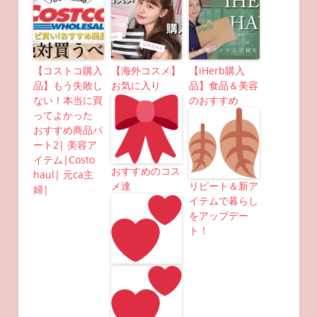
【コストコ購入
【海外コスメ】
【iHerb購入
品】もう失敗し
お気に入り
品】食品＆美容
ない！本当に買
のおすすめ
ってよかった
おすすめ商品パ
ート2| 美容ア
イテム|Costo
おすすめのコス
haul| 元ca主
メ達
リピート＆新ア
婦|
イテムで暮らし
をアップデー
ト！