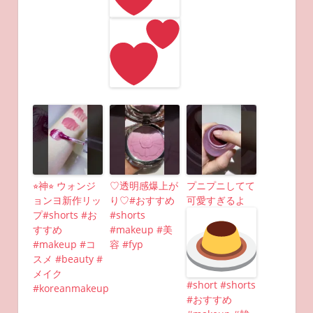
⭐︎神⭐︎ ウォンジ
♡透明感爆上が
プニプニしてて
ョンヨ新作リッ
り♡#おすすめ
可愛すぎるよ
プ#shorts #お
#shorts
すすめ
#makeup #美
#makeup #コ
容 #fyp
スメ #beauty #
メイク
#short #shorts
#koreanmakeup
#おすすめ