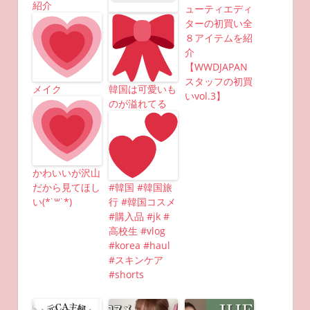
紹介
ューティエディ
ターの初買い全
８アイテムを紹
介
【WWDJAPAN
スタッフの初買
メイク
韓国は可愛いも
いvol.3】
のが溢れてる
かわいいが沢山
だから見てほし
#韓国 #韓国旅
い(*˙꒳​˙*)
行 #韓国コスメ
#購入品 #jk #
高校生 #vlog
#korea #haul
#スキンケア
#shorts