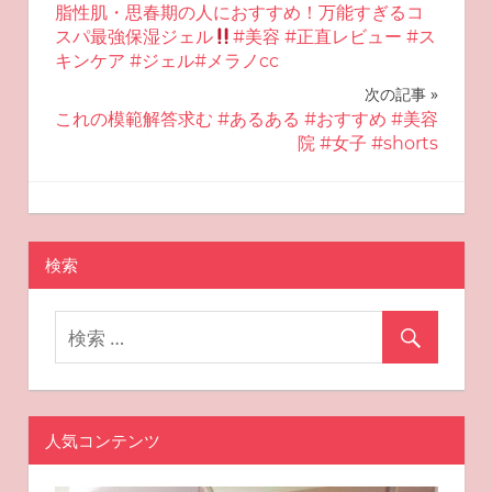
脂性肌・思春期の人におすすめ！万能すぎるコ
稿
スパ最強保湿ジェル
#美容 #正直レビュー #ス
キンケア #ジェル#メラノcc
ナ
次の記事
ビ
これの模範解答求む #あるある #おすすめ #美容
院 #女子 #shorts
ゲ
ー
2025-06-23
miyu
おすすめ美容
シ
検索
ョ
ン
人気コンテンツ