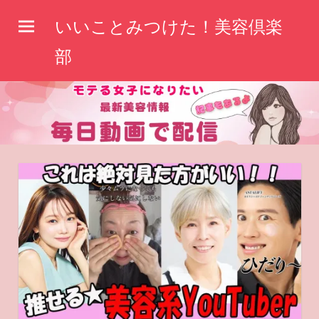
コ
いいことみつけた！美容倶楽
ン
テ
部
ン
ツ
へ
ス
キ
ッ
プ