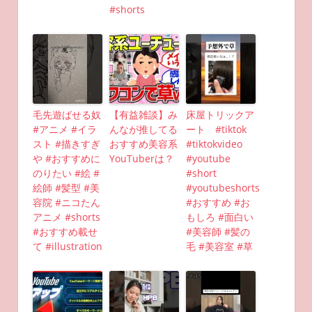
#shorts
毛先遊ばせる奴
【有益雑談】み
床屋トリックア
#アニメ #イラ
んなが推してる
ート #tiktok
スト #描きすぎ
おすすめ美容系
#tiktokvideo
や #おすすめに
YouTuberは？
#youtube
のりたい #絵 #
#short
絵師 #髪型 #美
#youtubeshorts
容院 #ニコたん
#おすすめ #お
アニメ #shorts
もしろ #面白い
#おすすめ載せ
#美容師 #髪の
て #illustration
毛 #美容室 #草