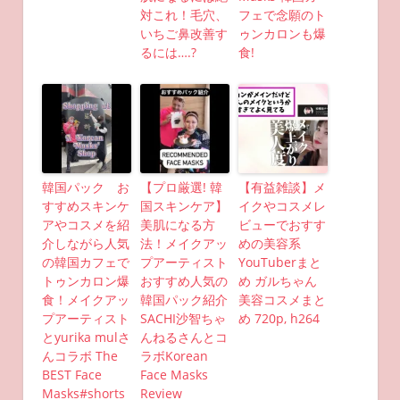
対これ！毛穴、
フェで念願のト
いちご鼻改善す
ゥンカロンも爆
るには….?
食!
韓国パック お
【プロ厳選! 韓
【有益雑談】メ
すすめスキンケ
国スキンケア】
イクやコスメレ
アやコスメを紹
美肌になる方
ビューでおすす
介しながら人気
法！メイクアッ
めの美容系
の韓国カフェで
プアーティスト
YouTuberまと
トゥンカロン爆
おすすめ人気の
め ガルちゃん
食！メイクアッ
韓国パック紹介
美容コスメまと
プアーティスト
SACHI沙智ちゃ
め 720p, h264
とyurika mulさ
んねるさんとコ
んコラボ The
ラボKorean
BEST Face
Face Masks
Masks#shorts
Review