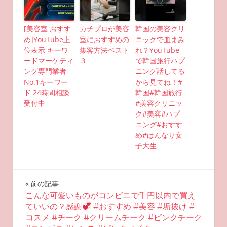
[美容室 おすす
カチプロが美容
韓国の美容クリ
め]YouTube上
室におすすめの
ニックで血まみ
位表示 キーワ
集客方法ベスト
れ？YouTube
ードマーケティ
３
で韓国旅行ハプ
ング専門業者
ニング話してる
No.1キーワー
から見てね！#
ド 24時間相談
韓国#韓国旅行
受付中
#美容クリニッ
ク#美容#ハプ
ニング#おすす
め#はんなり女
子大生
投
前の記事
こんな可愛いものがコンビニで千円以内で買え
稿
ていいの？感謝
#おすすめ #美容 #垢抜け #
コスメ #チーク #クリームチーク #ピンクチーク
ナ