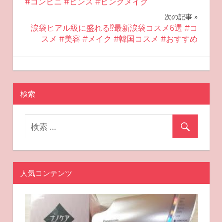
#コンビニ #ヒンス #ピンクメイク
ビ
次の記事
涙袋ヒアル級に盛れる⁉︎最新涙袋コスメ6選 #コ
ゲ
スメ #美容 #メイク #韓国コスメ #おすすめ
ー
2025-05-22
miyu
おすすめ美容
シ
ョ
検索
ン
人気コンテンツ