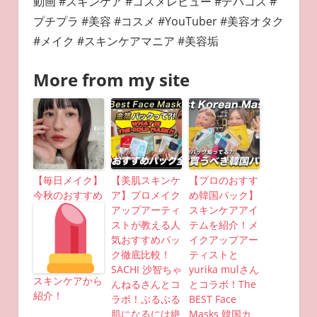
動画 #スキンケア #コスメレビュー #デパコス #
プチプラ #美容 #コスメ #YouTuber #美容オタク
#メイク #スキンケアマニア #美容垢
More from my site
【毎日メイク】
【美肌スキンケ
【プロのおすす
今秋のおすすめ
ア】プロメイク
め韓国パック】
アップアーティ
スキンケアアイ
ストが教える人
テムを紹介！メ
気おすすめパッ
イクアップアー
ク徹底比較！
ティストと
SACHI 沙智ちゃ
yurika mulさん
スキンケアから
んねるさんとコ
とコラボ！The
紹介！
ラボ！ぷるぷる
BEST Face
肌になるには絶
Masks 韓国カ