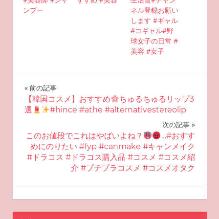
ンプー
ネル登録お願い
します #ギャル
#コギャル#野
球女子の日常 #
美容 #女子
投
前の記事
【韓国コスメ】おすすめ
ちゅるちゅるリップ3
稿
選
#hince #athe #alternativestereolip
ナ
次の記事
このお値段でこれはやばいよね？
…#おすす
ビ
めにのりたい #fyp #canmake #キャンメイク
#ドラコス #ドラコス購入品 #コスメ #コスメ紹
ゲ
介 #プチプラコスメ #コスメオタク
ー
2025-04-10
miyu
おすすめ美容
シ