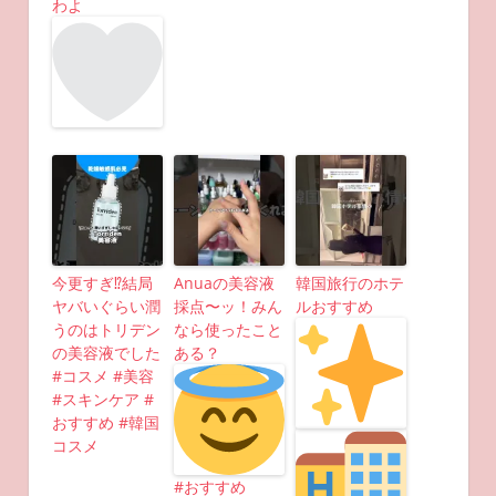
わよ
今更すぎ⁉︎結局
Anuaの美容液
韓国旅行のホテ
ヤバいぐらい潤
採点〜ッ！みん
ルおすすめ
うのはトリデン
なら使ったこと
の美容液でした
ある？
#コスメ #美容
#スキンケア #
おすすめ #韓国
コスメ
#おすすめ