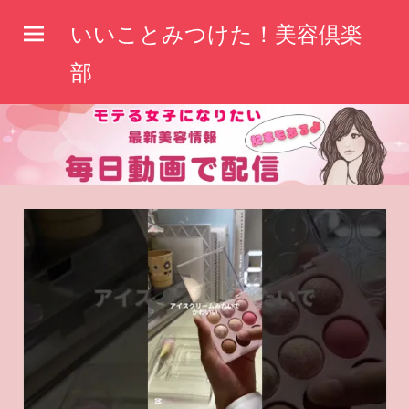
コ
いいことみつけた！美容倶楽
ン
テ
部
ン
ツ
へ
ス
キ
ッ
プ