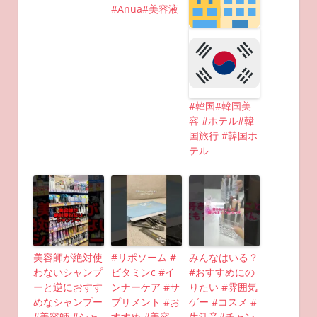
#Anua#美容液
#韓国#韓国美
容 #ホテル#韓
国旅行 #韓国ホ
テル
美容師が絶対使
#リポソーム #
みんなはいる？
わないシャンプ
ビタミンc #イ
#おすすめにの
ーと逆におすす
ンナーケア #サ
りたい #雰囲気
めなシャンプー
プリメント #お
ゲー #コスメ #
#美容師 #シャ
すすめ #美容
生活音#チャン