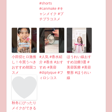
#shorts
#canmake #キ
ャンメイク #プ
チプラコスメ
小田切ヒロ激推
#人気 #香水紹
ほうれい線おす
し！今買うべき
介 #香水 #おす
すめ治療3選 #
おすすめ韓国コ
すめ #美容
美容医療 #美容
スメ
#diptyque #フ
整形 #ほうれい
ィロシコス
線
秋冬にぴったり
メイクができる