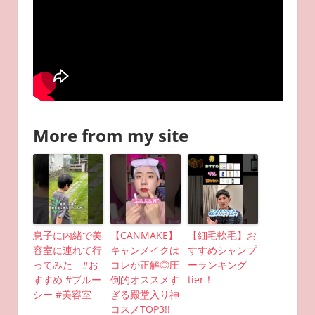
More from my site
息子に内緒で美
【CANMAKE】
【細毛軟毛】お
容室に連れて行
キャンメイクは
すすめシャンプ
ってみた #お
コレが正解◎圧
ーランキング
すすめ #ブルー
倒的オススメす
tier！
シー #美容室
ぎる殿堂入り神
コスメTOP3!!