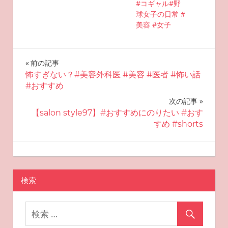
#コギャル#野
球女子の日常 #
美容 #女子
投
前の記事
怖すぎない？#美容外科医 #美容 #医者 #怖い話
稿
#おすすめ
ナ
次の記事
【salon style97】#おすすめにのりたい #おす
ビ
すめ #shorts
ゲ
2025-04-07
miyu
おすすめ美容
ー
検索
シ
ョ
ン