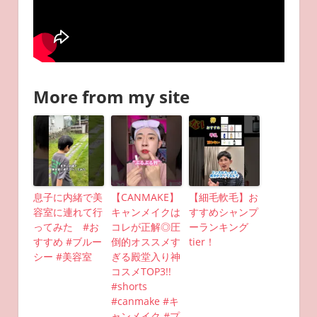
More from my site
息子に内緒で美
【CANMAKE】
【細毛軟毛】お
容室に連れて行
キャンメイクは
すすめシャンプ
ってみた #お
コレが正解◎圧
ーランキング
すすめ #ブルー
倒的オススメす
tier！
シー #美容室
ぎる殿堂入り神
コスメTOP3!!
#shorts
#canmake #キ
ャンメイク #プ