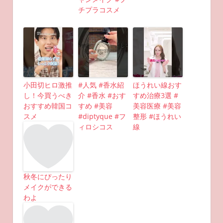
チプラコスメ
小田切ヒロ激推
#人気 #香水紹
ほうれい線おす
し！今買うべき
介 #香水 #おす
すめ治療3選 #
おすすめ韓国コ
すめ #美容
美容医療 #美容
スメ
#diptyque #フ
整形 #ほうれい
ィロシコス
線
秋冬にぴったり
メイクができる
わよ