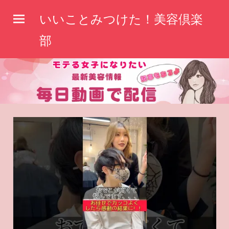
コ
いいことみつけた！美容倶楽
ン
テ
部
ン
ツ
へ
ス
キ
ッ
プ