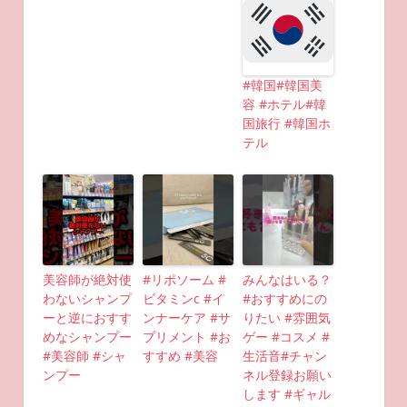
#韓国#韓国美
容 #ホテル#韓
国旅行 #韓国ホ
テル
美容師が絶対使
#リポソーム #
みんなはいる？
わないシャンプ
ビタミンc #イ
#おすすめにの
ーと逆におすす
ンナーケア #サ
りたい #雰囲気
めなシャンプー
プリメント #お
ゲー #コスメ #
#美容師 #シャ
すすめ #美容
生活音#チャン
ンプー
ネル登録お願い
します #ギャル