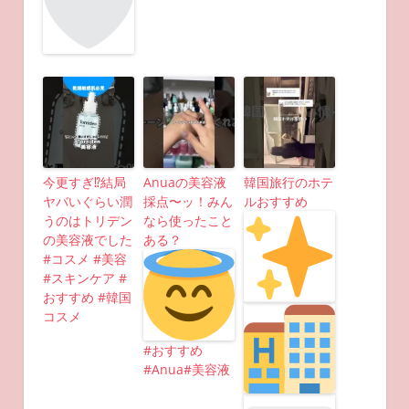
今更すぎ⁉︎結局
Anuaの美容液
韓国旅行のホテ
ヤバいぐらい潤
採点〜ッ！みん
ルおすすめ
うのはトリデン
なら使ったこと
の美容液でした
ある？
#コスメ #美容
#スキンケア #
おすすめ #韓国
コスメ
#おすすめ
#Anua#美容液