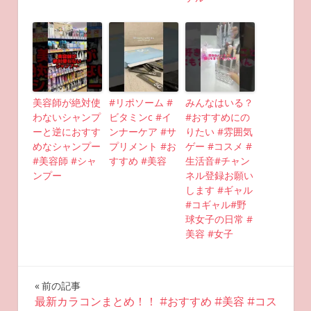
美容師が絶対使
#リポソーム #
みんなはいる？
わないシャンプ
ビタミンc #イ
#おすすめにの
ーと逆におすす
ンナーケア #サ
りたい #雰囲気
めなシャンプー
プリメント #お
ゲー #コスメ #
#美容師 #シャ
すすめ #美容
生活音#チャン
ンプー
ネル登録お願い
します #ギャル
#コギャル#野
球女子の日常 #
美容 #女子
投
前の記事
最新カラコンまとめ！！ #おすすめ #美容 #コス