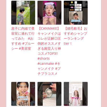
息子に内緒で美
【CANMAKE】
【細毛軟毛】お
容室に連れて行
キャンメイクは
すすめシャンプ
ってみた #お
コレが正解◎圧
ーランキング
すすめ #ブルー
倒的オススメす
tier！
シー #美容室
ぎる殿堂入り神
コスメTOP3!!
#shorts
#canmake #キ
ャンメイク #プ
チプラコスメ