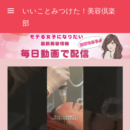
コ
いいことみつけた！美容倶楽
ン
テ
部
ン
ツ
へ
ス
キ
ッ
プ