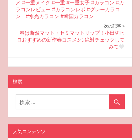
稿
メ #一重メイク #一重 #一重女子 #カラコン #カ
ラコンレビュー #カラコンレポ #グレーカラコ
ナ
ン #水光カラコン #韓国カラコン
ビ
次の記事
春は断然マット・セミマットリップ！小田切ヒ
ゲ
ロおすすめの新作春コスメ3つ絶対チェックして
みて
ー
シ
2025-01-04
miyu
おすすめ美容
ョ
検索
ン
人気コンテンツ