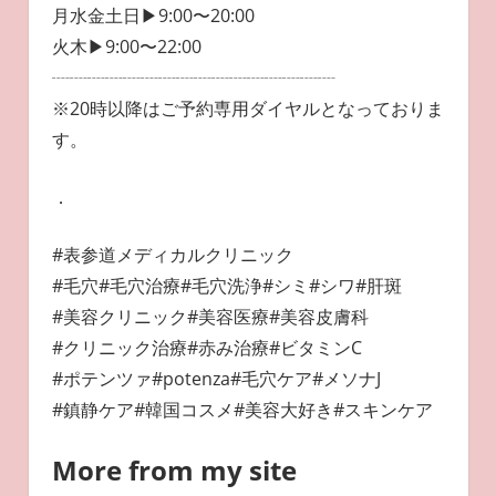
月水金土日▶︎9:00〜20:00
火木▶︎9:00〜22:00
┈┈┈┈┈┈┈┈┈┈┈┈┈┈┈┈
※20時以降はご予約専用ダイヤルとなっておりま
す。
．
#表参道メディカルクリニック
#毛穴#毛穴治療#毛穴洗浄#シミ#シワ#肝斑
#美容クリニック#美容医療#美容皮膚科
#クリニック治療#赤み治療#ビタミンC
#ポテンツァ#potenza#毛穴ケア#メソナJ
#鎮静ケア#韓国コスメ#美容大好き#スキンケア
More from my site