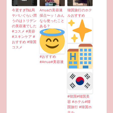
今更すぎ⁉︎結局
Anuaの美容液
韓国旅行のホテ
ヤバいぐらい潤
採点〜ッ！みん
ルおすすめ
うのはトリデン
なら使ったこと
の美容液でした
ある？
#コスメ #美容
#スキンケア #
おすすめ #韓国
コスメ
#おすすめ
#Anua#美容液
#韓国#韓国美
容 #ホテル#韓
国旅行 #韓国ホ
テル