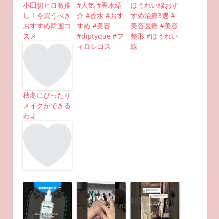
小田切ヒロ激推
#人気 #香水紹
ほうれい線おす
し！今買うべき
介 #香水 #おす
すめ治療3選 #
おすすめ韓国コ
すめ #美容
美容医療 #美容
スメ
#diptyque #フ
整形 #ほうれい
ィロシコス
線
秋冬にぴったり
メイクができる
わよ