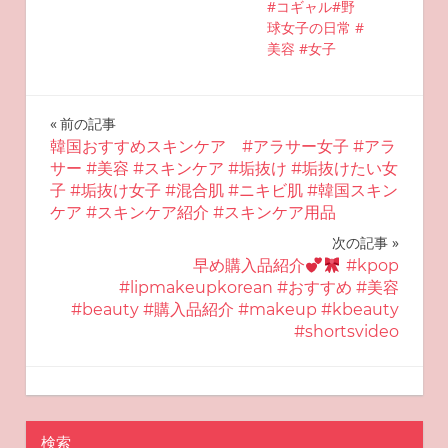
#コギャル#野
球女子の日常 #
美容 #女子
投
前の記事
韓国おすすめスキンケア #アラサー女子 #アラ
稿
サー #美容 #スキンケア #垢抜け #垢抜けたい女
子 #垢抜け女子 #混合肌 #ニキビ肌 #韓国スキン
ナ
ケア #スキンケア紹介 #スキンケア用品
ビ
次の記事
早め購入品紹介
#kpop
ゲ
#lipmakeupkorean #おすすめ #美容
#beauty #購入品紹介 #makeup #kbeauty
ー
#shortsvideo
シ
2024-10-22
miyu
おすすめ美容
ョ
ン
検索