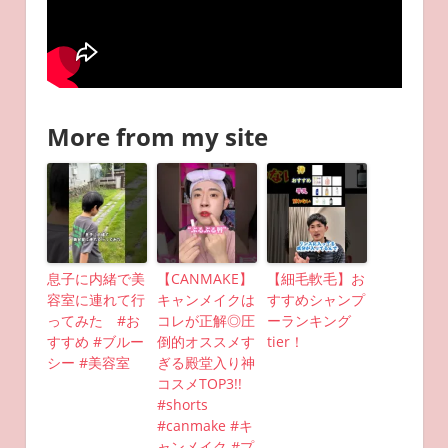
More from my site
息子に内緒で美
【CANMAKE】
【細毛軟毛】お
容室に連れて行
キャンメイクは
すすめシャンプ
ってみた #お
コレが正解◎圧
ーランキング
すすめ #ブルー
倒的オススメす
tier！
シー #美容室
ぎる殿堂入り神
コスメTOP3!!
#shorts
#canmake #キ
ャンメイク #プ