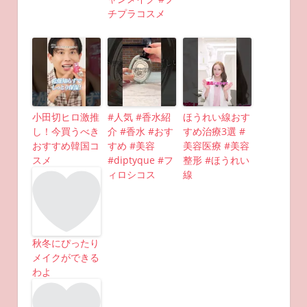
チプラコスメ
小田切ヒロ激推
#人気 #香水紹
ほうれい線おす
し！今買うべき
介 #香水 #おす
すめ治療3選 #
おすすめ韓国コ
すめ #美容
美容医療 #美容
スメ
#diptyque #フ
整形 #ほうれい
ィロシコス
線
秋冬にぴったり
メイクができる
わよ