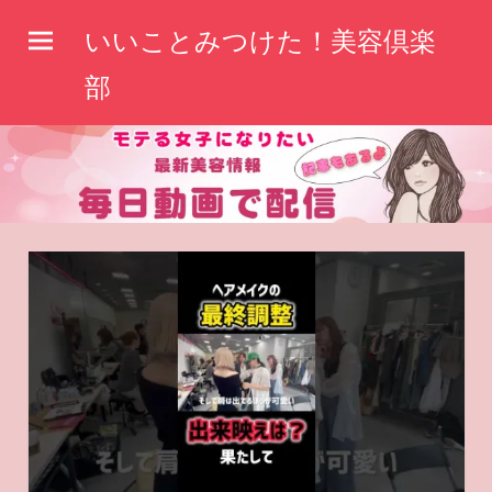
コ
いいことみつけた！美容倶楽
ン
テ
部
ン
ツ
へ
ス
キ
ッ
プ