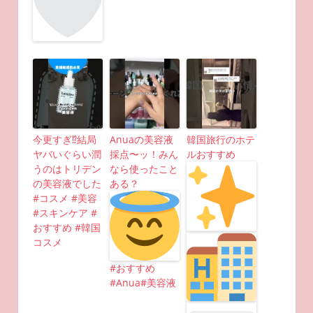
今更すぎ⁉︎結局
Anuaの美容液
韓国旅行のホテ
ヤバいぐらい潤
採点〜ッ！みん
ルおすすめ
うのはトリデン
なら使ったこと
の美容液でした
ある？
#コスメ #美容
#スキンケア #
おすすめ #韓国
コスメ
#おすすめ
#Anua#美容液