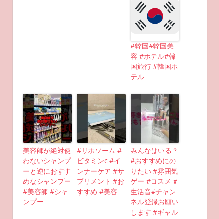
#韓国#韓国美
容 #ホテル#韓
国旅行 #韓国ホ
テル
美容師が絶対使
#リポソーム #
みんなはいる？
わないシャンプ
ビタミンc #イ
#おすすめにの
ーと逆におすす
ンナーケア #サ
りたい #雰囲気
めなシャンプー
プリメント #お
ゲー #コスメ #
#美容師 #シャ
すすめ #美容
生活音#チャン
ンプー
ネル登録お願い
します #ギャル