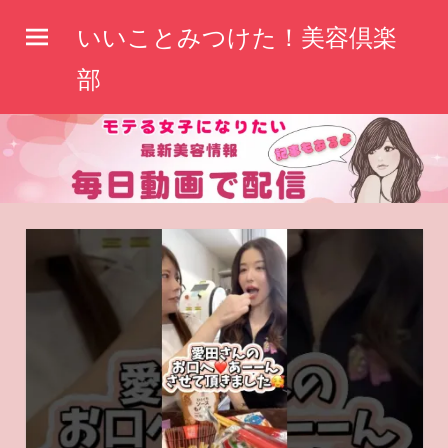
コ
いいことみつけた！美容倶楽
ン
テ
部
ン
ツ
へ
ス
キ
ッ
プ