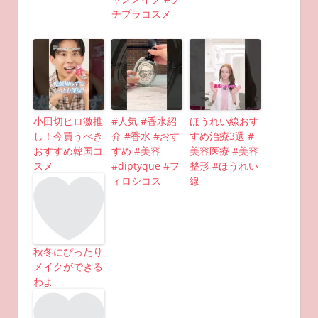
チプラコスメ
小田切ヒロ激推
#人気 #香水紹
ほうれい線おす
し！今買うべき
介 #香水 #おす
すめ治療3選 #
おすすめ韓国コ
すめ #美容
美容医療 #美容
スメ
#diptyque #フ
整形 #ほうれい
ィロシコス
線
秋冬にぴったり
メイクができる
わよ