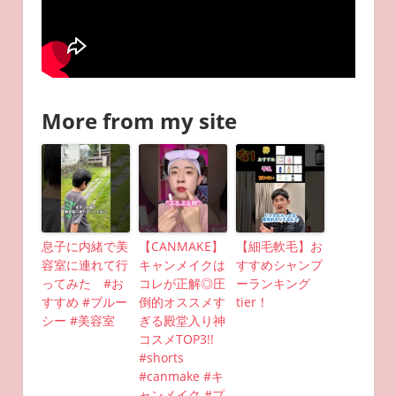
More from my site
息子に内緒で美
【CANMAKE】
【細毛軟毛】お
容室に連れて行
キャンメイクは
すすめシャンプ
ってみた #お
コレが正解◎圧
ーランキング
すすめ #ブルー
倒的オススメす
tier！
シー #美容室
ぎる殿堂入り神
コスメTOP3!!
#shorts
#canmake #キ
ャンメイク #プ