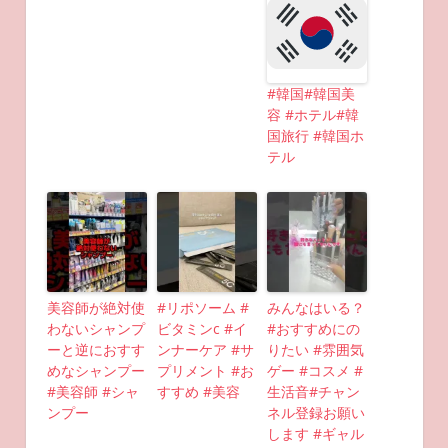
#韓国#韓国美
容 #ホテル#韓
国旅行 #韓国ホ
テル
美容師が絶対使
#リポソーム #
みんなはいる？
わないシャンプ
ビタミンc #イ
#おすすめにの
ーと逆におすす
ンナーケア #サ
りたい #雰囲気
めなシャンプー
プリメント #お
ゲー #コスメ #
#美容師 #シャ
すすめ #美容
生活音#チャン
ンプー
ネル登録お願い
します #ギャル