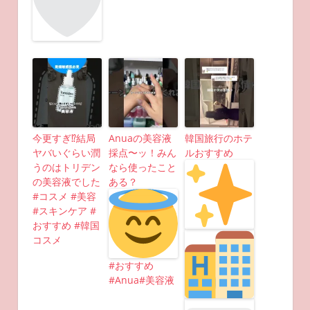
今更すぎ⁉︎結局
Anuaの美容液
韓国旅行のホテ
ヤバいぐらい潤
採点〜ッ！みん
ルおすすめ
うのはトリデン
なら使ったこと
の美容液でした
ある？
#コスメ #美容
#スキンケア #
おすすめ #韓国
コスメ
#おすすめ
#Anua#美容液