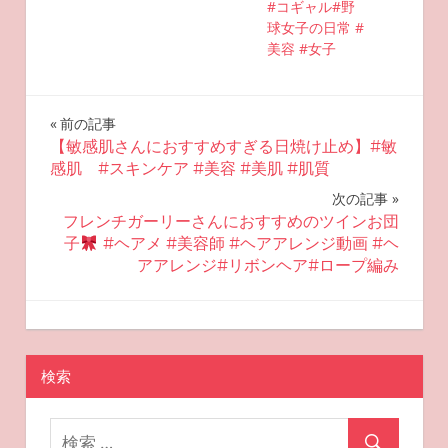
#コギャル#野
球女子の日常 #
美容 #女子
投
前の記事
【敏感肌さんにおすすめすぎる日焼け止め】#敏
稿
感肌 #スキンケア #美容 #美肌 #肌質
ナ
次の記事
フレンチガーリーさんにおすすめのツインお団
ビ
子
#ヘアメ #美容師 #ヘアアレンジ動画 #ヘ
アアレンジ#リボンヘア#ロープ編み
ゲ
ー
2024-10-06
miyu
おすすめ美容
シ
検索
ョ
ン