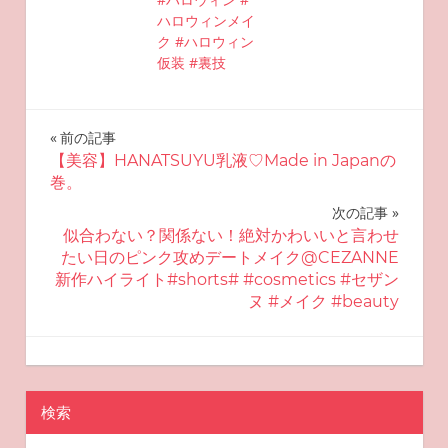
ハロウィンメイ
ク #ハロウィン
仮装 #裏技
投
前の記事
【美容】HANATSUYU乳液♡Made in Japanの
稿
巻。
ナ
次の記事
似合わない？関係ない！絶対かわいいと言わせ
ビ
たい日のピンク攻めデートメイク@CEZANNE
新作ハイライト#shorts# #cosmetics #セザン
ゲ
ヌ #メイク #beauty
ー
2025-10-13
miyu
可愛く見える化粧
シ
ョ
検索