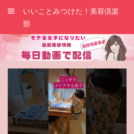
コ
いいことみつけた！美容倶楽
ン
テ
部
ン
ツ
へ
ス
キ
ッ
プ