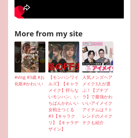
More from my site
#vlog #3歳 #お
【モンハンワイ
人気メンズヘア
化粧#かわいい
ルズ】【キャラ
メイク3人が選
メイク】狩らな
ぶ！【プチプ
いモンハン。い
ラ】で最強かわ
ちばんかわいい
いいアイメイク
女戦士つくる
アイテムは？ト
#3【キャラク
レンドのメイク
リ】【キャラデ
テクも紹介
ザイン】