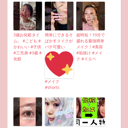
3歳お化粧タイ
簡単にできるそ
超時短！10分で
ム。 #こども #
ばかすメイクが
盛れる最強簡単
かわいい #子供
バチ可愛い
メイク！#美容
#三兄弟 #3歳 #
#垢抜け #メイ
化粧
ク #イエベ
#メイク
#shorts