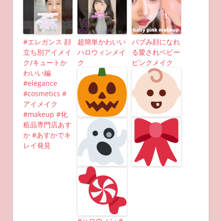
#エレガンス 顔
超簡単かわいい
バブみ顔になれ
立ち別アイメイ
ハロウィンメイ
る愛されベビー
ク/キュートか
ク
ピンクメイク
わいい編
#elegance
#cosmetics #
アイメイク
#makeup #化
粧品専門店あす
か #あすかでキ
レイ発見
#ハロウィン #