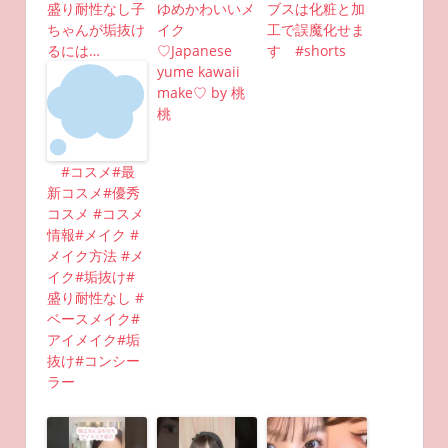
盛り耐性なし子
ゆめかわいいメ
ブスは化粧と加
ちゃんが垢抜け
イク
工で誤魔化せま
るには…
♡Japanese
す #shorts
yume kawaii
make♡ by 桃
桃
#コスメ#最
新コスメ#優秀
コスメ #コスメ
情報#メイク #
メイク方法 #メ
イク#垢抜け#
盛り耐性なし #
ベースメイク#
アイメイク#垢
抜け#コンシー
ラー