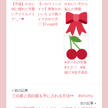
【平成】小さい
【ハロウィンメ
かわいい子から
頃に憧れた可愛
イク】簡単かわ
盗んだ情報
いアイドルメイ
いいヒョウ柄メ
クᐢ.ˬ.ᐢ ❤︎
イクのやり方
♡【Cuugal】
#ポーチの中身
#スクバ #垢
抜け #女子高生
投
前の記事
三白眼と四白眼を手に入れる方法
#shorts
稿
次の記事