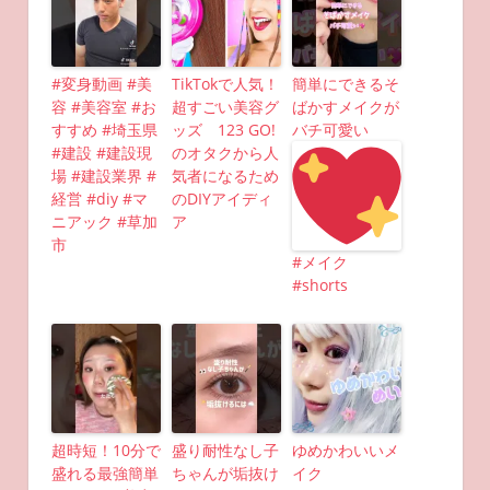
#変身動画 #美
TikTokで人気！
簡単にできるそ
容 #美容室 #お
超すごい美容グ
ばかすメイクが
すすめ #埼玉県
ッズ 123 GO!
バチ可愛い
#建設 #建設現
のオタクから人
場 #建設業界 #
気者になるため
経営 #diy #マ
のDIYアイディ
ニアック #草加
ア
市
#メイク
#shorts
超時短！10分で
盛り耐性なし子
ゆめかわいいメ
盛れる最強簡単
ちゃんが垢抜け
イク