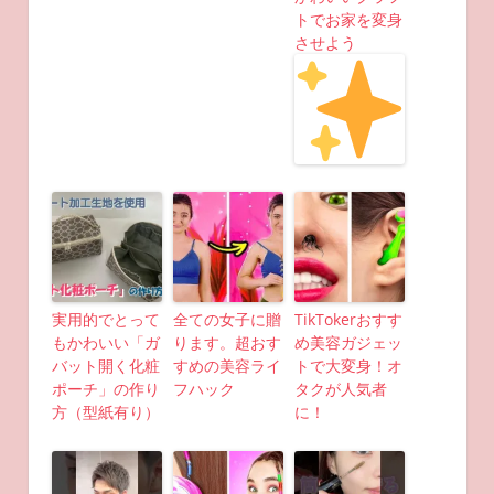
トでお家を変身
させよう
実用的でとって
全ての女子に贈
TikTokerおすす
もかわいい「ガ
ります。超おす
め美容ガジェッ
バット開く化粧
すめの美容ライ
トで大変身！オ
ポーチ」の作り
フハック
タクが人気者
方（型紙有り）
に！