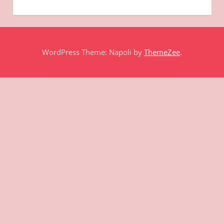
WordPress Theme: Napoli by
ThemeZee
.