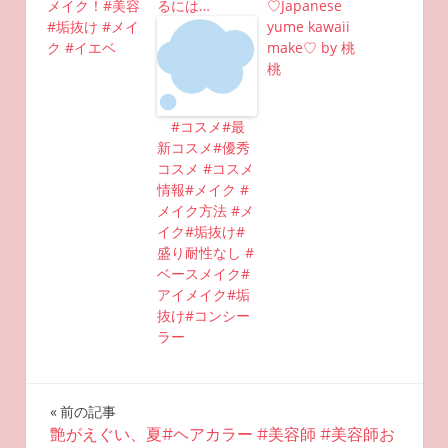
メイク！#美容
るには…
♡Japanese
#垢抜け #メイ
yume kawaii
ク #イエベ
make♡ by 桃
桃
#コスメ#最
新コスメ#優秀
コスメ #コスメ
情報#メイク #
メイク方法 #メ
イク#垢抜け#
盛り耐性なし #
ベースメイク#
アイメイク#垢
抜け#コンシー
ラー
投
前の記事
艶がえぐい、夏#ヘアカラー #美容師 #美容師お