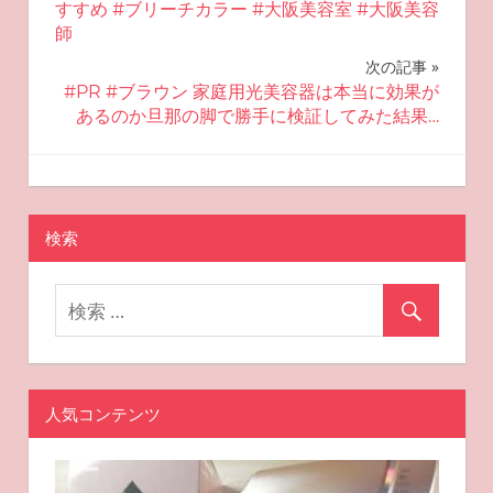
稿
すすめ #ブリーチカラー #大阪美容室 #大阪美容
師
ナ
次の記事
ビ
#PR #ブラウン 家庭用光美容器は本当に効果が
あるのか旦那の脚で勝手に検証してみた結果…
ゲ
ー
2025-08-03
miyu
可愛く見える化粧
シ
検索
ョ
ン
人気コンテンツ