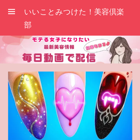
コ
いいことみつけた！美容倶楽
ン
テ
部
ン
ツ
へ
ス
キ
ッ
プ