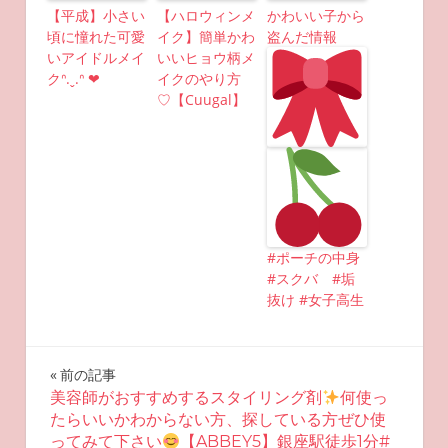
【平成】小さい
【ハロウィンメ
かわいい子から
頃に憧れた可愛
イク】簡単かわ
盗んだ情報
いアイドルメイ
いいヒョウ柄メ
クᐢ.ˬ.ᐢ ❤︎
イクのやり方
♡【Cuugal】
#ポーチの中身
#スクバ #垢
抜け #女子高生
投
前の記事
美容師がおすすめするスタイリング剤
何使っ
稿
たらいいかわからない方、探している方ぜひ使
ってみて下さい
【ABBEY5】銀座駅徒歩1分#