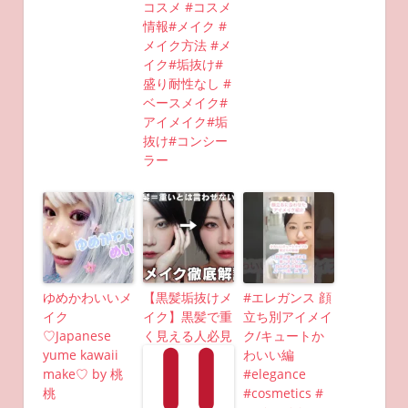
コスメ #コスメ
情報#メイク #
メイク方法 #メ
イク#垢抜け#
盛り耐性なし #
ベースメイク#
アイメイク#垢
抜け#コンシー
ラー
ゆめかわいいメ
【黒髪垢抜けメ
#エレガンス 顔
イク
イク】黒髪で重
立ち別アイメイ
♡Japanese
く見える人必見
ク/キュートか
yume kawaii
わいい編
make♡ by 桃
#elegance
桃
#cosmetics #