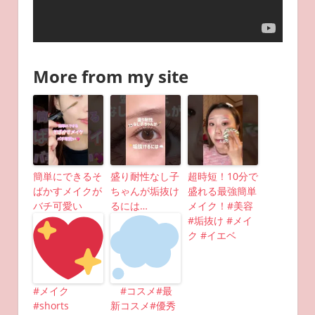
More from my site
簡単にできるそ
盛り耐性なし子
超時短！10分で
ばかすメイクが
ちゃんが垢抜け
盛れる最強簡単
バチ可愛い
るには…
メイク！#美容
#垢抜け #メイ
ク #イエベ
#メイク
#コスメ#最
#shorts
新コスメ#優秀