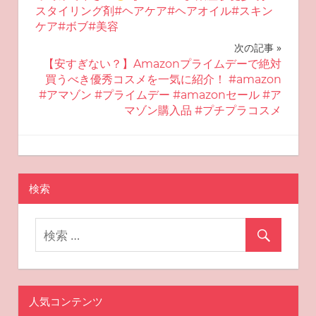
ナ
スタイリング剤#ヘアケア#ヘアオイル#スキン
ケア#ボブ#美容
ビ
次の記事
ゲ
【安すぎない？】Amazonプライムデーで絶対
買うべき優秀コスメを一気に紹介！ #amazon
ー
#アマゾン #プライムデー #amazonセール #ア
マゾン購入品 #プチプラコスメ
シ
ョ
2025-07-15
miyu
可愛く見える化粧
ン
検索
人気コンテンツ