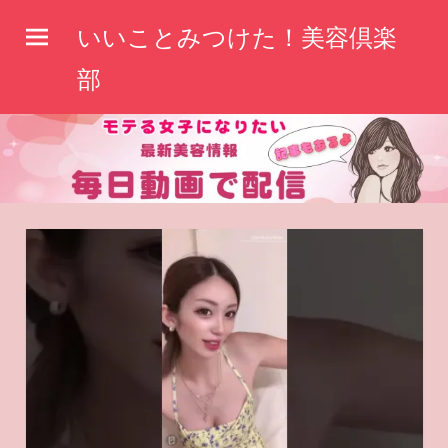
コ
いいことみつけた！美容倶楽
ン
テ
部
ン
ツ
へ
ス
キ
ッ
プ