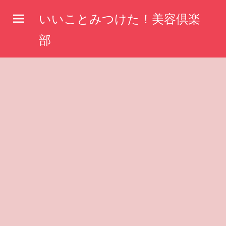
コ
いいことみつけた！美容倶楽
ン
テ
部
ン
ツ
へ
ス
キ
ッ
プ