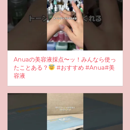
Anuaの美容液採点〜ッ！みんなら使っ
たことある？
#おすすめ #Anua#美
容液