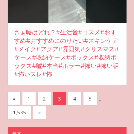
さぁ嘘はどれ？#生活音#コスメ#おす
すめ#おすすめにのりたい#スキンケア
#メイク#アクア#雰囲気#クリスマス#
ケース#収納ケース#ボックス#収納ボ
ックス#嘘#本当#ホラー#怖い#怖い話
#怖いスレ#怖
投
前
«
1
2
3
4
5
…
の
稿
次
1,535
»
記
ナ
の
事
記
ビ
検索