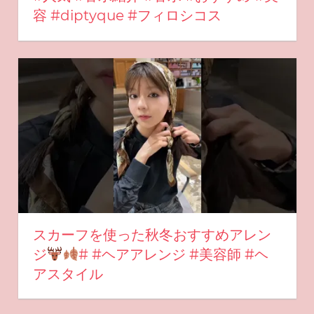
容 #diptyque #フィロシコス
スカーフを使った秋冬おすすめアレン
ジ
# #ヘアアレンジ #美容師 #ヘ
アスタイル