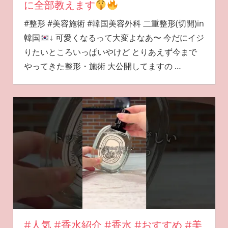
に全部教えます
#整形 #美容施術 #韓国美容外科 二重整形(切開)in
韓国
↓ 可愛くなるって大変よなあ〜 今だにイジ
りたいところいっぱいやけど とりあえず今まで
やってきた整形・施術 大公開してますの
…
#人気 #香水紹介 #香水 #おすすめ #美